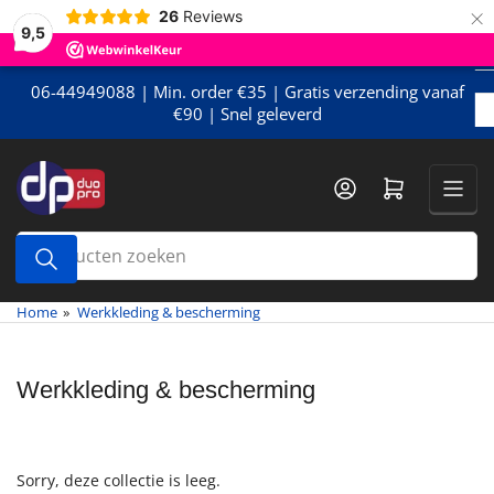
×
Meteen
26
Reviews
9,5
naar
de
content
06-44949088 | Min. order €35 | Gratis verzending vanaf
€90 | Snel geleverd
Mini-winkelwagen openen
Producten
zoeken
Home
»
Werkkleding & bescherming
Werkkleding & bescherming
Sorry, deze collectie is leeg.