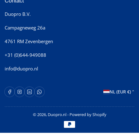
Contact
Duopro B.V.
Campagneweg 26a
4761 RM Zevenbergen
+31 (0)644-949088
info@duopro.nl
L
Facebook
Instagram
LinkedIn
WhatsApp Opent in een nieuw venster.
NL (EUR €)
a
n
© 2026,
Duopro.nl
- Powered by Shopify
d
Betaalmethoden
/
r