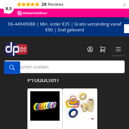
×
Meteen
26
Reviews
9,5
naar
de
content
06-44949088 | Min. order €35 | Gratis verzending vanaf
€90 | Snel geleverd
Mini-winkelwagen openen
Producten
zoeken
Producten