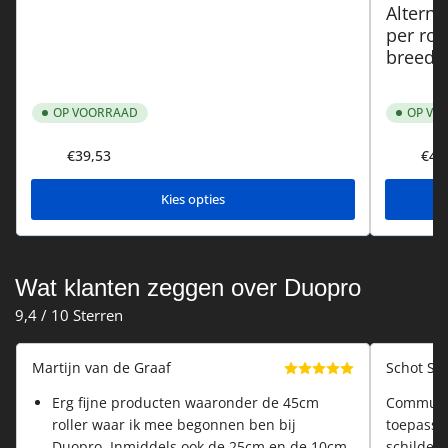
Alterna
per rol
breedte
OP VOORRAAD
OP VO
Normale
Normale
€39,53
€45
Vanaf
Vanaf
prijs
prijs
Kies opties
Wat klanten zeggen over Duopro
9,4 / 10 Sterren
Martijn van de Graaf
Schot St
Erg fijne producten waaronder de 45cm
Communic
roller waar ik mee begonnen ben bij
toepassi
Duopro. Inmiddels ook de 25cm en de 10cm
schilder