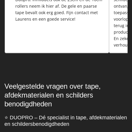
rollers neem ik hier af. De gele en paarse
ontvange
tape bevalt ook erg goed. Fijn contact met
toepassi
Laurens en een goede service!
voorloper
terug in
producte
En zeker 
verhoudin
Veelgestelde vragen over tape,
afdekmaterialen en schilders
benodigdheden
⭐
DUOPRO – Dé specialist in tape, afdekmaterialen
en schildersbenodigdheden