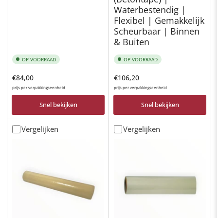
Waterbestendig |
Flexibel | Gemakkelijk
Scheurbaar | Binnen
& Buiten
OP VOORRAAD
OP VOORRAAD
Normale
Normale
€84,00
€106,20
prijs
prijs
prijs per verpakkingseenheid
prijs per verpakkingseenheid
Snel bekijken
Snel bekijken
Vergelijken
Vergelijken