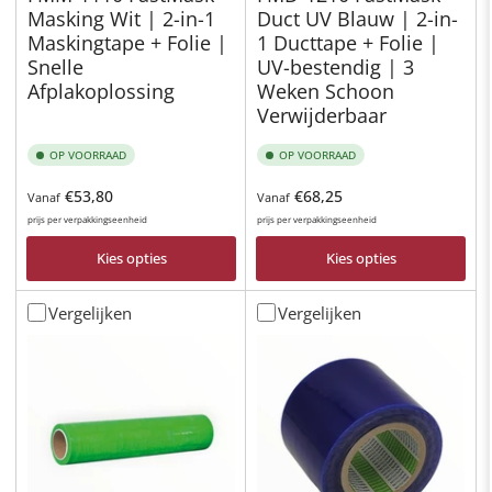
Masking Wit | 2-in-1
Duct UV Blauw | 2-in-
Maskingtape + Folie |
1 Ducttape + Folie |
Snelle
UV-bestendig | 3
Afplakoplossing
Weken Schoon
Verwijderbaar
OP VOORRAAD
OP VOORRAAD
Normale
Normale
€53,80
€68,25
Vanaf
Vanaf
prijs
prijs
prijs per verpakkingseenheid
prijs per verpakkingseenheid
Kies opties
Kies opties
Vergelijken
Vergelijken