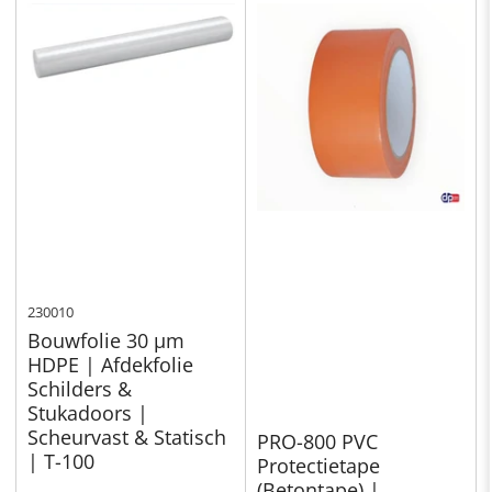
230010
Bouwfolie 30 µm
HDPE | Afdekfolie
Schilders &
Stukadoors |
Scheurvast & Statisch
PRO-800 PVC
| T-100
Protectietape
(Betontape) |