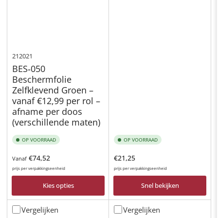
212021
BES‑050
Beschermfolie
Zelfklevend Groen –
vanaf €12,99 per rol –
afname per doos
(verschillende maten)
OP VOORRAAD
OP VOORRAAD
Normale
Normale
€74,52
€21,25
Vanaf
prijs
prijs
prijs per verpakkingseenheid
prijs per verpakkingseenheid
Kies opties
Snel bekijken
Vergelijken
Vergelijken