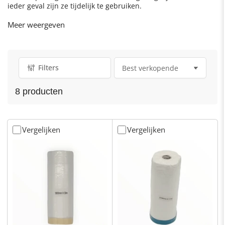
ieder geval zijn ze tijdelijk te gebruiken.
Meer weergeven
Bescherming tegen krassen, stoten, schuren enz., maar ook
tegen chemicaliën.
Filters
S
o
8 producten
r
t
e
r
Vergelijken
Vergelijken
e
n
o
p
: