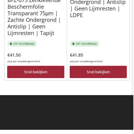
BFZ-075 Zelfklevende
Ondergrond | Antislip
Beschermfolie
| Geen Lijmresten |
Transparant 75μm |
LDPE
Zachte Ondergrond |
Antislip | Geen
Lijmresten | Tapijt
OP VOORRAAD
OP VOORRAAD
Normale
Normale
€41,50
€41,85
prijs
prijs
prijs per verpakkingseenheid
prijs per verpakkingseenheid
Snel bekijken
Snel bekijken