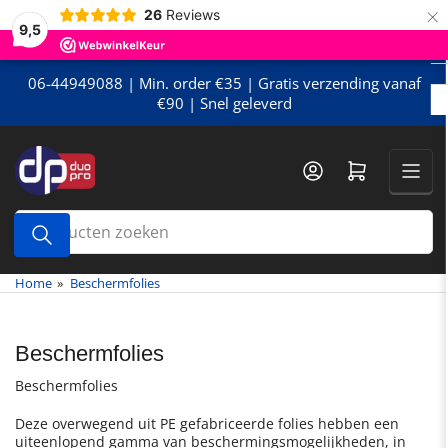
×
Meteen
26
Reviews
9,5
naar
de
content
06-44949088 | Min. order €35 | Gratis verzending vanaf
€90 | Snel geleverd
Mini-winkelwagen openen
Producten
zoeken
Home
»
Beschermfolies
Beschermfolies
Beschermfolies
Deze overwegend uit PE gefabriceerde folies hebben een
uiteenlopend gamma van beschermingsmogelijkheden, in