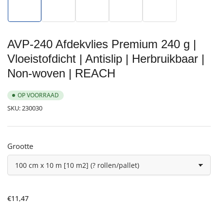
1
3
4
5
6
in
in
in
in
in
galerijweergave
galerijweergave
galerijweergave
galerijweergave
galerijweergave
laden
laden
laden
laden
laden
AVP-240 Afdekvlies Premium 240 g |
Vloeistofdicht | Antislip | Herbruikbaar |
Non-woven | REACH
OP VOORRAAD
SKU:
230030
Grootte
Normale
€11,47
prijs