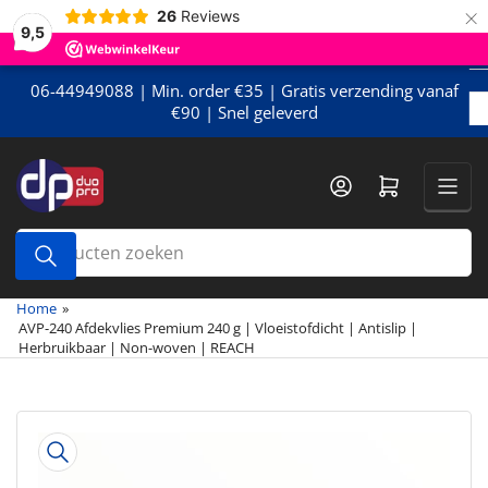
×
Meteen
26
Reviews
9,5
naar
de
content
06-44949088 | Min. order €35 | Gratis verzending vanaf
€90 | Snel geleverd
Mini-winkelwagen openen
Producten
zoeken
Home
»
AVP-240 Afdekvlies Premium 240 g | Vloeistofdicht | Antislip |
Herbruikbaar | Non-woven | REACH
Meteen
naar
de