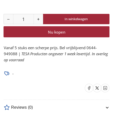
−
+
In winkelwagen
Aantal
Aantal
Aantal
voor
voor
Nu kopen
AVP-
AVP-
240
240
Afdekvlies
Afdekvlies
Vanaf 5 stuks een scherpe prijs. Bel vrijblijvend 0644-
Premium
Premium
949088 |
TESA Producten ongeveer 1 week levertijd. In overleg
240
240
op voorraad
g
g
|
|
-
Vloeistofdicht
Vloeistofdicht
|
|
Delen op Facebook
Delen op X
Delen op 
Antislip
Antislip
|
|
Herbruikbaar
Herbruikbaar
|
|
Reviews
(0)
Non-
Non-