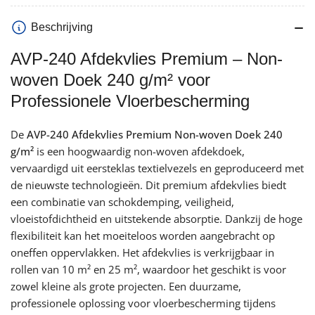
woven
woven
Beschrijving
|
|
REACH
REACH
AVP-240 Afdekvlies Premium – Non-
verlagen
verhogen
woven Doek 240 g/m² voor
Professionele Vloerbescherming
De
AVP-240 Afdekvlies Premium Non-woven Doek 240
g/m²
is een hoogwaardig non-woven afdekdoek,
vervaardigd uit eersteklas textielvezels en geproduceerd met
de nieuwste technologieën. Dit premium afdekvlies biedt
een combinatie van schokdemping, veiligheid,
vloeistofdichtheid en uitstekende absorptie. Dankzij de hoge
flexibiliteit kan het moeiteloos worden aangebracht op
oneffen oppervlakken. Het afdekvlies is verkrijgbaar in
rollen van 10 m² en 25 m², waardoor het geschikt is voor
zowel kleine als grote projecten. Een duurzame,
professionele oplossing voor vloerbescherming tijdens