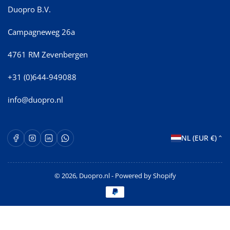
Duopro B.V.
Campagneweg 26a
4761 RM Zevenbergen
+31 (0)644-949088
info@duopro.nl
L
Facebook
Instagram
LinkedIn
WhatsApp Opent in een nieuw venster.
NL (EUR €)
a
n
© 2026,
Duopro.nl
- Powered by Shopify
d
Betaalmethoden
/
r
e