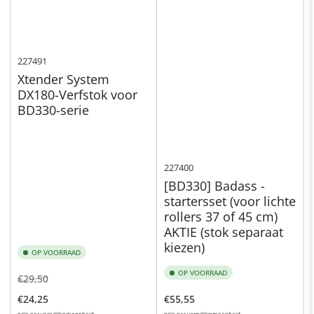
227491
Xtender System
DX180-Verfstok voor
BD330-serie
227400
[BD330] Badass -
startersset (voor lichte
rollers 37 of 45 cm)
AKTIE (stok separaat
kiezen)
OP VOORRAAD
OP VOORRAAD
Normale
Aanbiedingsprijs
€29,50
prijs
Normale
€24,25
€55,55
prijs per verpakkingseenheid
prijs per verpakkingseenheid