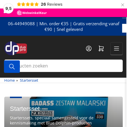
×
Meteen
26
Reviews
9,5
naar
de
content
06-44949088 | Min. order €35 | Gratis verzending vanaf
€90 | Snel geleverd
Mini-winkelwagen openen
Producten
zoeken
Home
»
Startersset
Startersset
Starterssets, speciaal samengesteld voor de
kennismaking met Blue Dolphin-producten