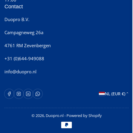
Contact
Duopro B.V.
Campagneweg 26a
4761 RM Zevenbergen
+31 (0)644-949088
info@duopro.nl
L
Facebook
Instagram
LinkedIn
WhatsApp Opent in een nieuw venster.
NL (EUR €)
a
n
© 2026,
Duopro.nl
- Powered by Shopify
d
Betaalmethoden
/