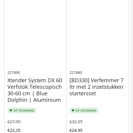
227490
227480
Xtender System DX 60
[BD330] Verfemmer 7
Verfstok Telescopisch
ltr met 2 inzetstukken
30-60 cm | Blue
startersset
Dolphin | Aluminium
OP VOORRAAD
OP VOORRAAD
Normale
Aanbiedingsprijs
Normale
Aanbiedingsprijs
€27,00
€32,25
prijs
prijs
€22,25
€24,95