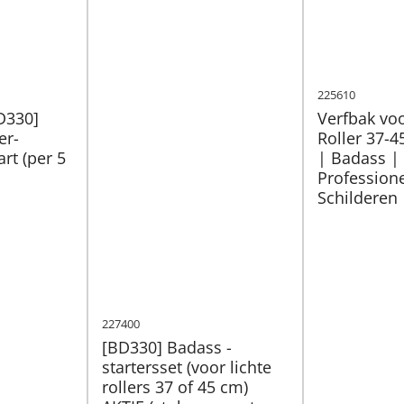
225610
D330]
Verfbak vo
er-
Roller 37-4
rt (per 5
| Badass |
Profession
Schilderen
227400
[BD330] Badass -
startersset (voor lichte
rollers 37 of 45 cm)