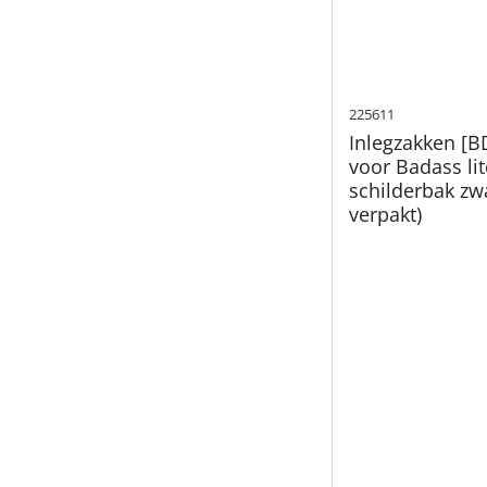
225611
Inlegzakken [B
voor Badass lit
schilderbak zwa
verpakt)