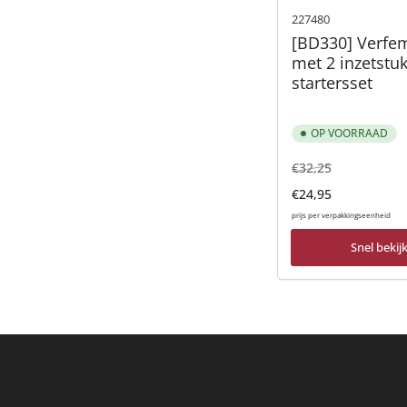
227480
[BD330] Verfem
met 2 inzetstu
startersset
OP VOORRAAD
Normale
Aanbiedings
€32,25
prijs
€24,95
prijs per verpakkingseenheid
Snel bekij