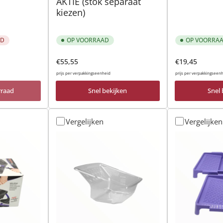
AKTIE (stok separaat
kiezen)
AD
OP VOORRAAD
OP VOORRA
Normale
Normale
€55,55
€19,45
prijs
prijs
prijs per verpakkingseenheid
prijs per verpakkingseen
rraad
Snel bekijken
Snel 
Vergelijken
Vergelijken