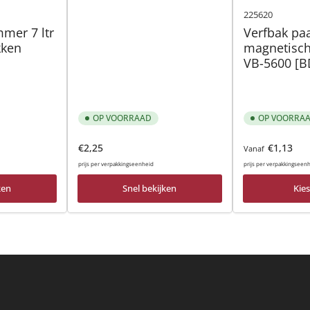
225620
mer 7 ltr
Verfbak pa
kken
magnetisc
VB-5600 [B
OP VOORRAAD
OP VOORRA
prijs
Normale
Normale
€2,25
€1,13
Vanaf
prijs
prijs
prijs per verpakkingseenheid
prijs per verpakkingseen
ken
Snel bekijken
Kies