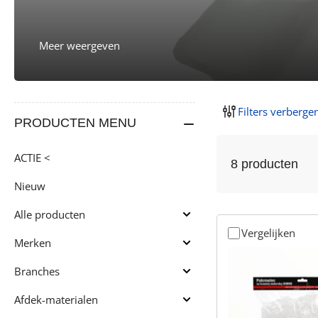
Meer weergeven
Filters verberge
PRODUCTEN MENU
ACTIE <
8 producten
Nieuw
Alle producten
Alle
Vergelijken
producten
Merken
uitklappen
Merken
uitklappen
Branches
Branches
uitklappen
Afdek-materialen
Afdek-
materialen