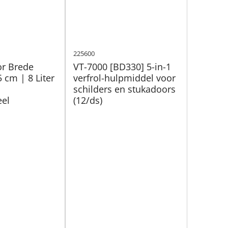
225600
or Brede
VT-7000 [BD330] 5-in-1
5 cm | 8 Liter
verfrol-hulpmiddel voor
schilders en stukadoors
eel
(12/ds)