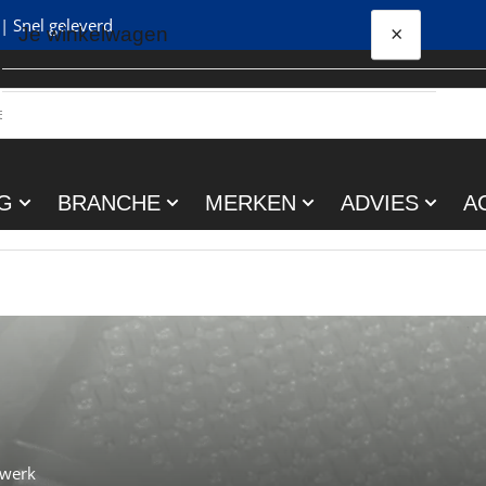
| Snel geleverd
×
Je winkelwagen
Snel
bekijken
Je winkelwagen is leeg
G
BRANCHE
MERKEN
ADVIES
A
rwerk