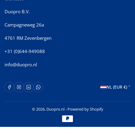
Duopro B.V.
Campagneweg 26a
4761 RM Zevenbergen
+31 (0)644-949088
info@duopro.nl
L
Facebook
Instagram
LinkedIn
WhatsApp Opent in een nieuw venster.
NL (EUR €)
a
n
© 2026,
Duopro.nl
- Powered by Shopify
d
Betaalmethoden
/
r