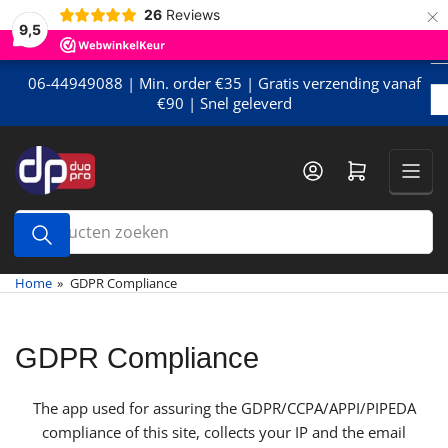
×
Meteen
26
Reviews
9,5
naar
de
content
06-44949088 | Min. order €35 | Gratis verzending vanaf
€90 | Snel geleverd
Mini-winkelwagen openen
Producten
zoeken
Home
»
GDPR Compliance
GDPR Compliance
The app used for assuring the GDPR/CCPA/APPI/PIPEDA
compliance of this site, collects your IP and the email