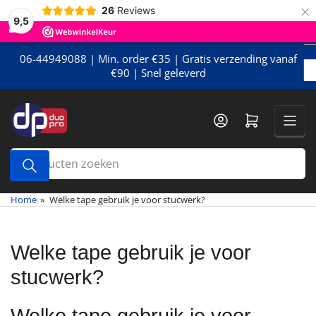
×
Meteen
26
Reviews
9,5
naar
de
content
06-44949088 | Min. order €35 | Gratis verzending vanaf
€90 | Snel geleverd
Mini-winkelwagen openen
Producten
zoeken
Home
»
Welke tape gebruik je voor stucwerk?
Welke tape gebruik je voor
stucwerk?