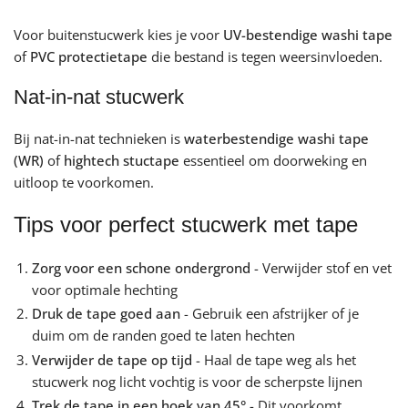
Voor buitenstucwerk kies je voor
UV-bestendige washi tape
of
PVC protectietape
die bestand is tegen weersinvloeden.
Nat-in-nat stucwerk
Bij nat-in-nat technieken is
waterbestendige washi tape
(WR)
of
hightech stuctape
essentieel om doorweking en
uitloop te voorkomen.
Tips voor perfect stucwerk met tape
Zorg voor een schone ondergrond
- Verwijder stof en vet
voor optimale hechting
Druk de tape goed aan
- Gebruik een afstrijker of je
duim om de randen goed te laten hechten
Verwijder de tape op tijd
- Haal de tape weg als het
stucwerk nog licht vochtig is voor de scherpste lijnen
Trek de tape in een hoek van 45°
- Dit voorkomt