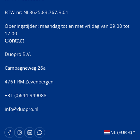
BTW-nr: NL8625.83.767.B.01
Openingstijden: maandag tot en met vrijdag van 09:00 tot
17:00
Contact
Duopro B.V.
Campagneweg 26a
4761 RM Zevenbergen
+31 (0)644-949088
info@duopro.nl
L
Facebook
Instagram
LinkedIn
WhatsApp Opent in een nieuw venster.
NL (EUR €)