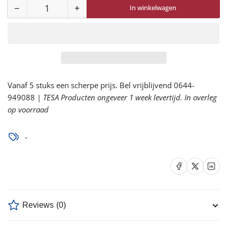
−
+
In winkelwagen
Aantal
Aantal
Aantal
voor
voor
171022
171022
Speedglas
Speedglas
Leesglas
Leesglas
sterkte
sterkte
Vanaf 5 stuks een scherpe prijs. Bel vrijblijvend 0644-
2,0
2,0
949088 |
verlagen
TESA Producten ongeveer 1 week levertijd. In overleg
verhogen
op voorraad
-
Delen op Facebook
Delen op X
Delen op 
Reviews
(0)