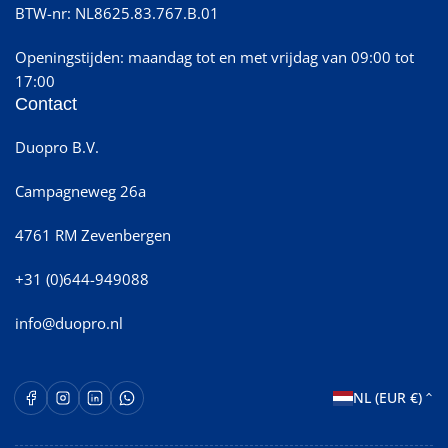
BTW-nr: NL8625.83.767.B.01
Openingstijden: maandag tot en met vrijdag van 09:00 tot
17:00
Contact
Duopro B.V.
Campagneweg 26a
4761 RM Zevenbergen
+31 (0)644-949088
info@duopro.nl
L
Facebook
Instagram
LinkedIn
WhatsApp Opent in een nieuw venster.
NL (EUR €)
a