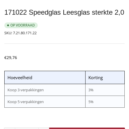
laden
171022 Speedglas Leesglas sterkte 2,0
OP VOORRAAD
SKU:
7.21.80.171.22
Normale
€29,76
prijs
Hoeveelheid
Korting
Koop 3 verpakkingen
3%
Koop 5 verpakkingen
5%