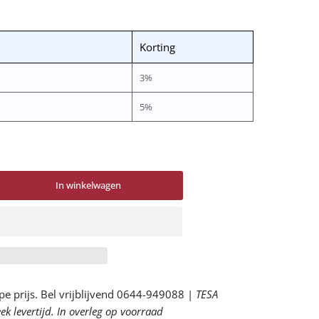
Korting
3%
5%
In winkelwagen
tal
or
1023
edglas
sglas
rkte
pe prijs. Bel vrijblijvend 0644-949088 |
TESA
k levertijd. In overleg op voorraad
rhogen