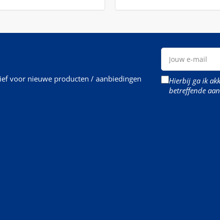
Jouw
e-
mail
rief voor nieuwe producten / aanbiedingen
Hierbij ga ik a
betreffende aan