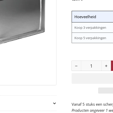
prijs
Hoeveelheid
Koop 3 verpakkingen
Koop 5 verpakkingen
−
+
Aantal
Aantal
Aan
voor
vo
171023
17
Speedglas
Spe
Leesglas
Lee
sterkte
ste
Vanaf 5 stuks een scher
2,5
2,5
Producten ongeveer 1 wee
verlagen
ve