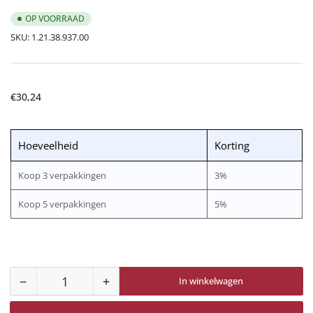
OP VOORRAAD
SKU:
1.21.38.937.00
Normale
€30,24
prijs
Hoeveelheid
Korting
Koop 3 verpakkingen
3%
Koop 5 verpakkingen
5%
−
+
In winkelwagen
Aantal
Aantal
Aantal
voor
voor