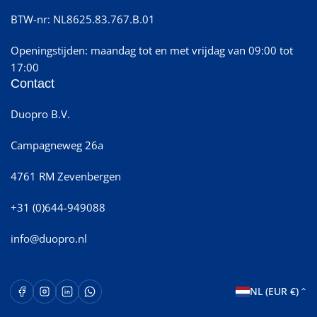
BTW-nr: NL8625.83.767.B.01
Openingstijden: maandag tot en met vrijdag van 09:00 tot
17:00
Contact
Duopro B.V.
Campagneweg 26a
4761 RM Zevenbergen
+31 (0)644-949088
info@duopro.nl
L
Facebook
Instagram
LinkedIn
WhatsApp Opent in een nieuw venster.
NL (EUR €)
a