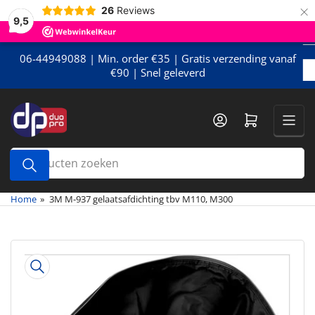
×
Meteen
26
Reviews
9,5
naar
de
content
06-44949088 | Min. order €35 | Gratis verzending vanaf
€90 | Snel geleverd
Mini-winkelwagen openen
Producten
zoeken
Home
»
3M M-937 gelaatsafdichting tbv M110, M300
Meteen
naar
de
productinformatie