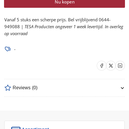
Nu kopen
3M
3M
M-
M-
937
937
Vanaf 5 stuks een scherpe prijs. Bel vrijblijvend 0644-
gelaatsafdichting
gelaatsafdichting
949088 |
TESA Producten ongeveer 1 week levertijd. In overleg
tbv
tbv
op voorraad
M110,
M110,
M300
M300
-
verlagen
verhogen
Delen op Facebook
Delen op X
Delen op 
Reviews
(0)