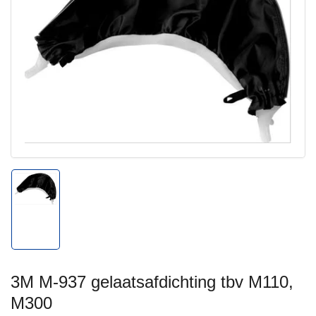
Media
1
openen
in
modal
Afbeelding
1
in
galerijweergave
laden
3M M-937 gelaatsafdichting tbv M110,
M300