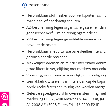
Beschrijving
Herbruikbaar stofmasker voor verfspuiten, schild
machinaal of handmatig schuren
A2-bescherming tegen organische gassen en da
gebaseerde verf, lijm en reinigingsmiddelen
P2-bescherming tegen gemiddelde niveaus van fij
bevattende nevels
Herbruikbaar, met uitwisselbare deeltjesfilters,
gecombineerde patronen
Makkelijker ademen en minder weerstand dankzi
grote filters in vergelijking met maskers met enke
Voordelig, onderhoudsvriendelijk, eenvoudig in g
Gemakkelijk wisselen van filters dankzij de baj
brede reeks filters eenvoudig kan worden vastgek
Getest en goedgekeurd in overeenstemming met 
markering 0086 (6200 Masker EN 140:1998) (605
A1:2008 A2) (5925 Filters EN 143:2000 P2 R)
9,5