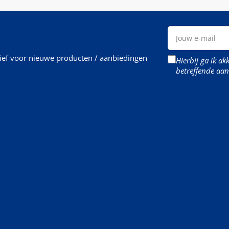
Jouw
e-
mail
rief voor nieuwe producten / aanbiedingen
Hierbij ga ik a
betreffende aan