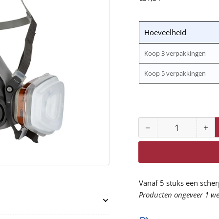
prijs
Hoeveelheid
Koop 3 verpakkingen
Koop 5 verpakkingen
−
+
Aantal
Aantal
Aan
voor
vo
6002
60
Stofmasker
St
voor
vo
Vanaf 5 stuks een scher
verfspuiten
ver
Producten ongeveer 1 wee
A2P2
A2
verlagen
ve