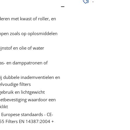
-
eren met kwast of roller, en
mpen zoals op oplosmiddelen
nstof en olie of water
 gas- en damppatronen of
j dubbele inademventielen en
lvoudige filters
ebruik en lichtgewicht
onetbevestiging waardoor een
likt
Europese standaards - CE-
5 Filters EN 14387:2004 +