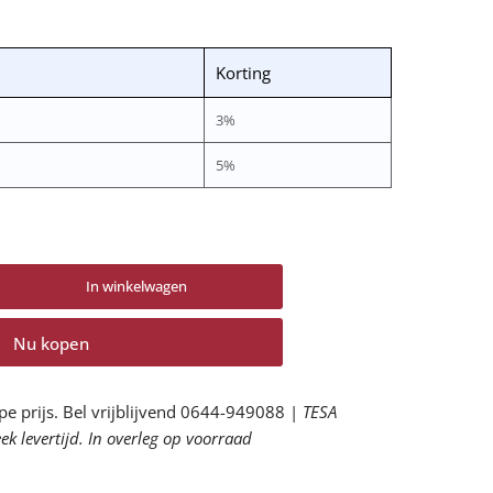
Korting
3%
5%
In winkelwagen
tal
or
Nu kopen
02
ofmasker
or
pe prijs. Bel vrijblijvend 0644-949088 |
TESA
fspuiten
k levertijd. In overleg op voorraad
P2
rhogen