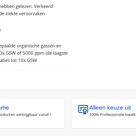
 hebben gelezen. Verkeerd
nde ziekte veroorzaken
s
s
bepaalde organische gassen en
10x GSW of 5000 ppm (de laagste
raties tot 10x GSW
ame
Alleen keuze uit
roducten verkrijgbaar vanaf 1
100% Professionele kwalit