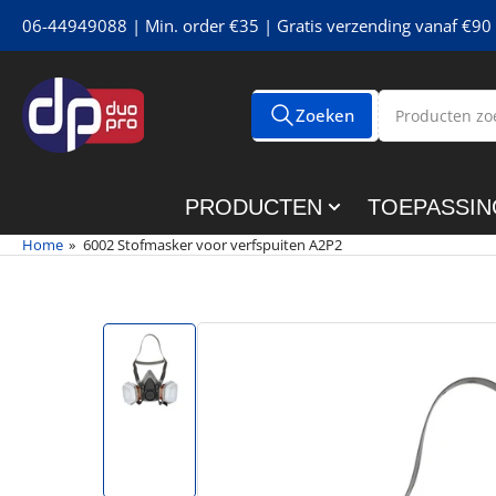
Meteen
06-44949088 | Min. order €35 | Gratis verzending vanaf €90 
naar
de
content
Producten
Zoeken
Alle tags
zoeken
PRODUCTEN
TOEPASSIN
Home
»
6002 Stofmasker voor verfspuiten A2P2
Meteen
naar
de
productinformatie
Afbeelding
1
in
galerijweergave