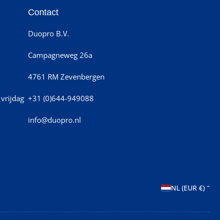
Contact
Duopro B.V.
Campagneweg 26a
4761 RM Zevenbergen
vrijdag
+31 (0)644-949088
info@duopro.nl
L
NL (EUR €)
a