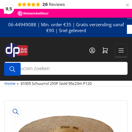
×
Meteen
26
Reviews
9,5
naar
de
content
06-44949088 | Min. order €35 | Gratis verzending vanaf
€90 | Snel geleverd
Mini-winkelwagen openen
Producten
zoeken
Home
»
61005 Schuurrol 255P Gold 95x23m P120
Meteen
naar
de
productinformatie