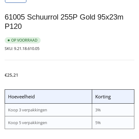
galerijweergave
laden
61005 Schuurrol 255P Gold 95x23m
P120
OP VOORRAAD
SKU:
9.21.18.610.05
Normale
€25,21
prijs
Hoeveelheid
Korting
Koop 3 verpakkingen
3%
Koop 5 verpakkingen
5%