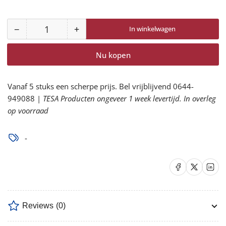
−
+
In winkelwagen
Aantal
Aantal
Aantal
voor
voor
Nu kopen
61005
61005
Schuurrol
Schuurrol
255P
255P
Vanaf 5 stuks een scherpe prijs. Bel vrijblijvend 0644-
Gold
Gold
949088 |
TESA Producten ongeveer 1 week levertijd. In overleg
95x23m
95x23m
op voorraad
P120
P120
verlagen
verhogen
-
Delen op Facebook
Delen op X
Delen op 
Reviews
(0)