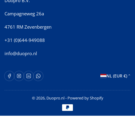
Duopro B.V.
Campagneweg 26a
4761 RM Zevenbergen
+31 (0)644-949088
info@duopro.nl
L
Facebook
Instagram
LinkedIn
WhatsApp Opent in een nieuw venster.
NL (EUR €)
a
n
© 2026,
Duopro.nl
- Powered by Shopify
d
Betaalmethoden
/
r
e