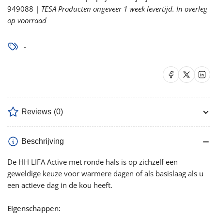
949088 |
TESA Producten ongeveer 1 week levertijd. In overleg
op voorraad
-
Delen op Facebook
Delen op X
Delen op 
Reviews
(0)
Beschrijving
De HH LIFA Active met ronde hals is op zichzelf een
geweldige keuze voor warmere dagen of als basislaag als u
een actieve dag in de kou heeft.
Eigenschappen: