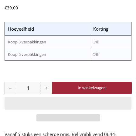
Normale
€39,00
prijs
Hoeveelheid
Korting
Koop 3 verpakkingen
3%
Koop 5 verpakkingen
5%
−
+
In winkelwagen
Aantal
Aantal
Aantal
voor
voor
75117
75117
Active
Active
Crewneck
Crewneck
verlagen
verhogen
Vanaf 5 stuks een scherpe prijs. Bel vrijblijvend 0644-