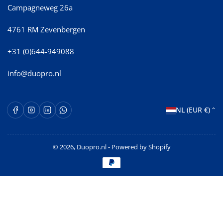
Campagneweg 26a
4761 RM Zevenbergen
+31 (0)644-949088
info@duopro.nl
L
Facebook
Instagram
LinkedIn
WhatsApp Opent in een nieuw venster.
NL (EUR €)
a
n
© 2026,
Duopro.nl
- Powered by Shopify
d
Betaalmethoden
/
r
e
g