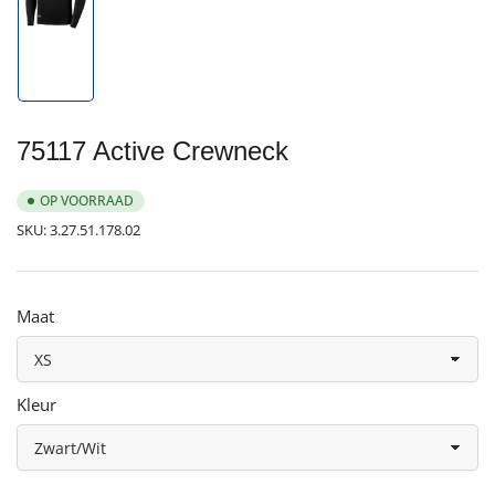
Afbeelding
1
in
galerijweergave
laden
75117 Active Crewneck
OP VOORRAAD
SKU:
3.27.51.178.02
Maat
Kleur