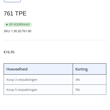
galerijweergave
laden
761 TPE
OP VOORRAAD
SKU:
1.30.20.761.90
Normale
€16,95
prijs
Hoeveelheid
Korting
Koop 3 verpakkingen
3%
Koop 5 verpakkingen
5%