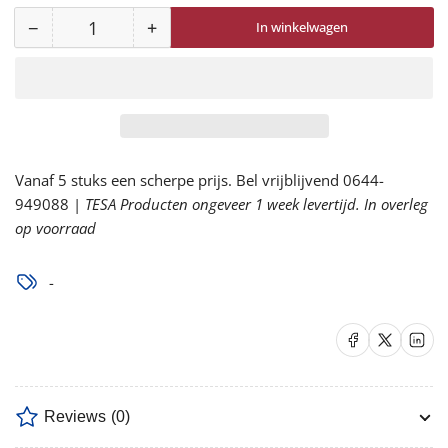
−
+
In winkelwagen
Aantal
Aantal
Aantal
voor
voor
761
761
TPE
TPE
verlagen
verhogen
Vanaf 5 stuks een scherpe prijs. Bel vrijblijvend 0644-
949088 |
TESA Producten ongeveer 1 week levertijd. In overleg
op voorraad
-
Delen op Facebook
Delen op X
Delen op 
Reviews
(0)