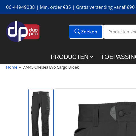
Meteen
06-44949088 | Min. order €35 | Gratis verzending vanaf €90 
naar
de
content
Producten
Zoeken
Alle tags
zoeken
PRODUCTEN
TOEPASSIN
Home
»
77445 Chelsea Evo Cargo Broek
Meteen
naar
de
productinformatie
Afbeelding
1