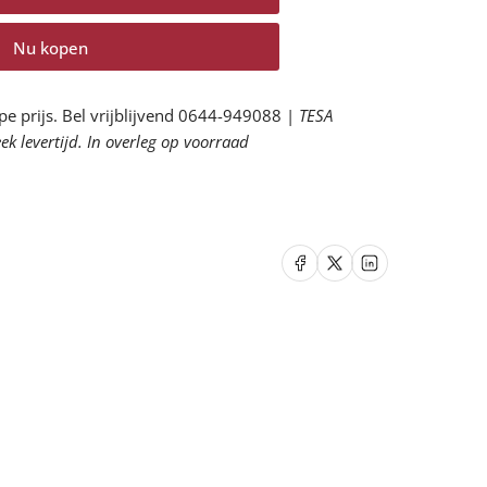
tal
or
Nu kopen
445
lsea
o
pe prijs. Bel vrijblijvend 0644-949088 |
TESA
rgo
k levertijd. In overleg op voorraad
oek
rhogen
Delen op Facebook
Delen op X
Delen op LinkedIn