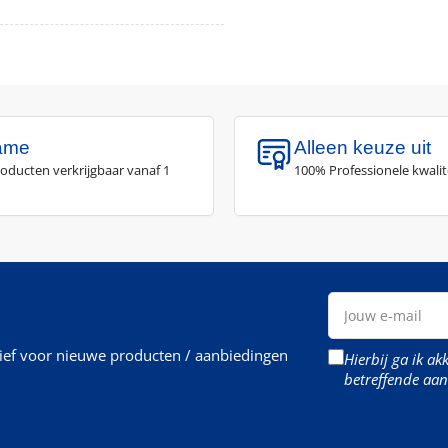
ame
Alleen keuze uit
roducten verkrijgbaar vanaf 1
100% Professionele kwalit
Jouw
e-
mail
rief voor nieuwe producten / aanbiedingen
Hierbij ga ik a
betreffende aan