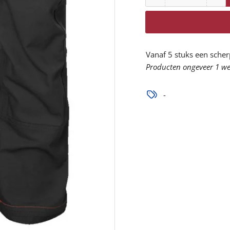
Aantal
Aantal
Aan
voor
vo
77445
77
Chelsea
Che
Evo
Ev
Vanaf 5 stuks een scher
Cargo
Ca
Producten ongeveer 1 wee
Broek
Br
verlagen
ve
-