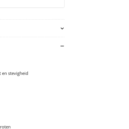
t en stevigheid
groten