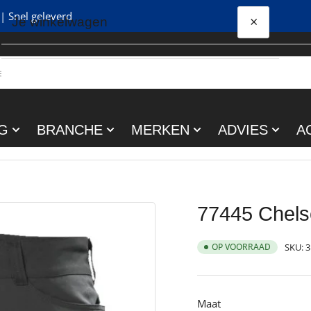
| Snel geleverd
×
Je winkelwagen
Snel
bekijken
Je winkelwagen is leeg
G
BRANCHE
MERKEN
ADVIES
A
77445 Chels
OP VOORRAAD
SKU:
3
Maat