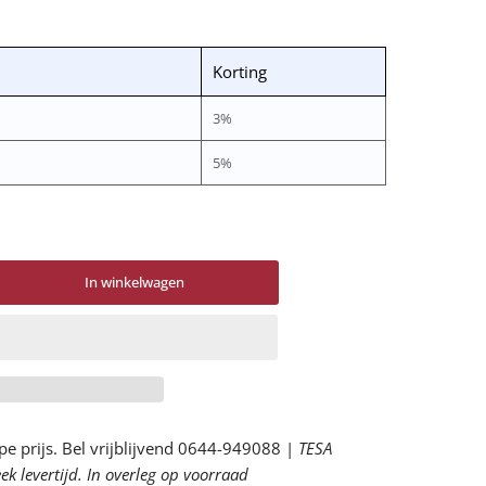
Korting
3%
5%
In winkelwagen
tal
or
641
gni
ntersok
rhogen
pe prijs. Bel vrijblijvend 0644-949088 |
TESA
k levertijd. In overleg op voorraad