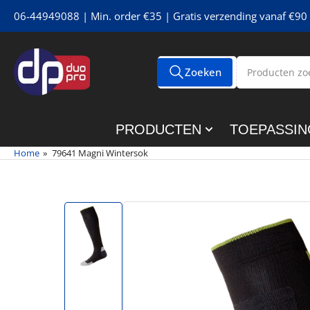
Meteen
06-44949088 | Min. order €35 | Gratis verzending vanaf €90 
naar
de
content
Producten
Zoeken
Alle tags
zoeken
PRODUCTEN
TOEPASSIN
Home
»
79641 Magni Wintersok
Meteen
naar
de
productinformatie
Afbeelding
1
in
galerijweergave