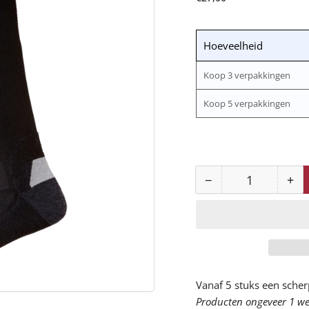
prijs
Hoeveelheid
Koop 3 verpakkingen
Koop 5 verpakkingen
−
+
Aantal
Aantal
Aan
voor
vo
79641
79
Magni
Ma
Wintersok
Wi
verlagen
ve
Vanaf 5 stuks een scher
Producten ongeveer 1 wee