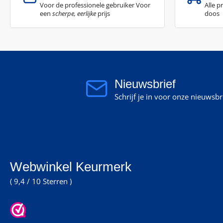
Voor de professionele gebruiker Voor
Alle p
een
scherpe, eerlijke
prijs
doos
Nieuwsbrief
Schrijf je in voor onze nieuwsb
Webwinkel Keurmerk
( 9,4 / 10 Sterren )