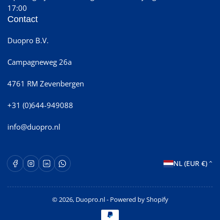
17:00
Contact
Duopro B.V.
Campagneweg 26a
4761 RM Zevenbergen
+31 (0)644-949088
info@duopro.nl
L
Facebook
Instagram
LinkedIn
WhatsApp Opent in een nieuw venster.
NL (EUR €)
a
n
© 2026,
Duopro.nl
- Powered by Shopify
d
Betaalmethoden