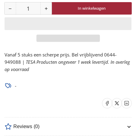
−
+
In winkelwagen
Aantal
Aantal
Aantal
voor
voor
8710
8710
stofmasker
stofmasker
FFP1
FFP1
zonder
zonder
Vanaf 5 stuks een scherpe prijs. Bel vrijblijvend 0644-
ventiel
ventiel
949088 |
verlagen
TESA Producten ongeveer 1 week levertijd. In overleg
verhogen
op voorraad
-
Delen op Facebook
Delen op X
Delen op 
Reviews
(0)