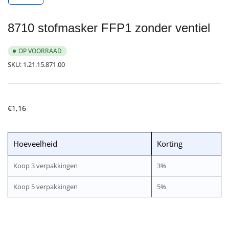
galerijweergave
laden
8710 stofmasker FFP1 zonder ventiel
OP VOORRAAD
SKU:
1.21.15.871.00
Normale
€1,16
prijs
Hoeveelheid
Korting
Koop 3 verpakkingen
3%
Koop 5 verpakkingen
5%