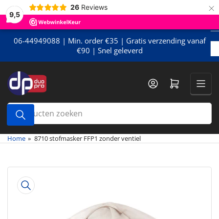
×
Meteen
26
Reviews
9,5
naar
de
content
06-44949088 | Min. order €35 | Gratis verzending vanaf
€90 | Snel geleverd
Mini-winkelwagen openen
Producten
zoeken
Home
»
8710 stofmasker FFP1 zonder ventiel
Meteen
naar
de
productinformatie