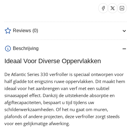
verlagen
verhogen
Delen op Facebook
Delen op X
Delen op 
Reviews
(0)
Beschrijving
Ideaal Voor Diverse Oppervlakken
De Atlantic Series 330 verfroller is speciaal ontworpen voor
half gladde tot enigszins ruwe oppervlakken. Dit maakt hem
ideaal voor het aanbrengen van verf met een subtiel
sinaasappel effect. Dankzij de uitstekende absorptie en
afgiftecapaciteiten, bespaart u tijd tijdens uw
schilderwerkzaamheden. Of het nu gaat om muren,
plafonds of andere projecten, deze verfroller zorgt steeds
voor een gelijkmatige afwerking.