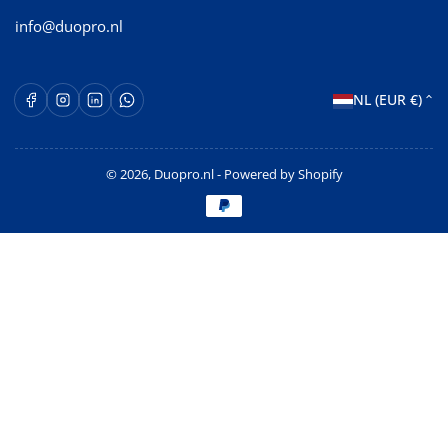
info@duopro.nl
L
Facebook
Instagram
LinkedIn
WhatsApp Opent in een nieuw venster.
NL (EUR €)
a
n
© 2026,
Duopro.nl
- Powered by Shopify
d
Betaalmethoden
/
r
e
g
i
o