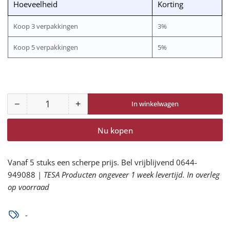
Hoeveelheid
Korting
Koop 3 verpakkingen
3%
Koop 5 verpakkingen
5%
−
+
In winkelwagen
Aantal
Aantal
Aantal
voor
voor
Nu kopen
VR-
VR-
7510
7510
[BD330]
[BD330]
Vanaf 5 stuks een scherpe prijs. Bel vrijblijvend 0644-
Verfroller
Verfroller
949088 |
TESA Producten ongeveer 1 week levertijd. In overleg
Atlantic
Atlantic
op voorraad
12
12
mm
mm
-
vacht
vacht