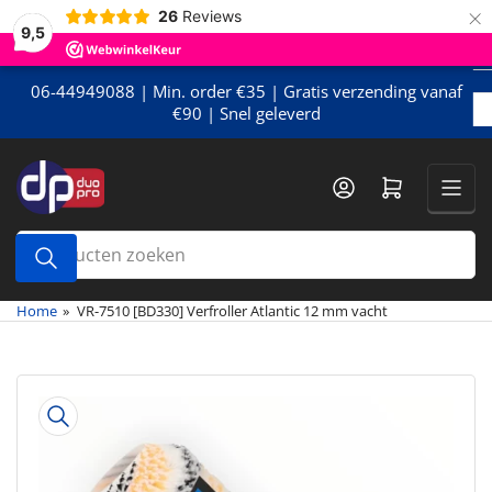
×
Meteen
26
Reviews
9,5
naar
de
content
06-44949088 | Min. order €35 | Gratis verzending vanaf
€90 | Snel geleverd
Mini-winkelwagen openen
Producten
zoeken
Home
»
VR-7510 [BD330] Verfroller Atlantic 12 mm vacht
Meteen
naar
de
productinformatie