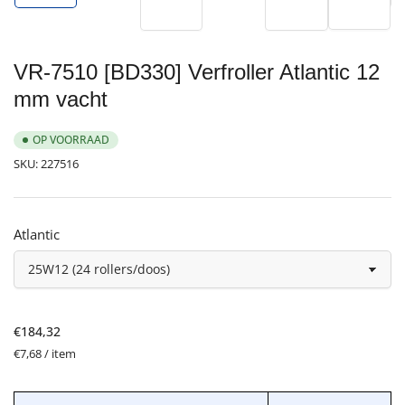
in
in
in
galerijweergave
laden
laden
galerij
galerijweergave
galerijweergave
laden
laden
laden
laden
VR-7510 [BD330] Verfroller Atlantic 12
mm vacht
OP VOORRAAD
SKU:
227516
Atlantic
Normale
€184,32
prijs
Prijs
per
€7,68
/
item
per
verpakking