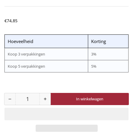
Normale
€74,85
prijs
Hoeveelheid
Korting
Koop 3 verpakkingen
3%
Koop 5 verpakkingen
5%
−
+
In winkelwagen
Aantal
Aantal
Aantal
voor
voor
BT-
BT-
20L
20L
Ademslang
Ademslang