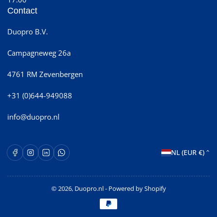
Contact
Duopro B.V.
Campagneweg 26a
4761 RM Zevenbergen
+31 (0)644-949088
info@duopro.nl
L
Facebook
Instagram
LinkedIn
WhatsApp Opent in een nieuw venster.
NL (EUR €)
a
n
© 2026,
Duopro.nl
- Powered by Shopify
d
Betaalmethoden
/