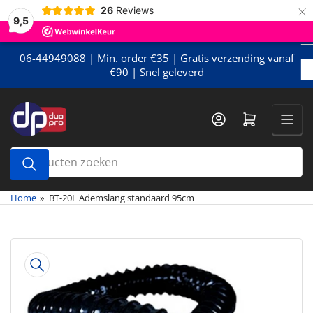
×
Meteen
26
Reviews
9,5
naar
de
content
06-44949088 | Min. order €35 | Gratis verzending vanaf
€90 | Snel geleverd
Mini-winkelwagen openen
Producten
zoeken
Home
»
BT-20L Ademslang standaard 95cm
Meteen
naar
de
productinformatie