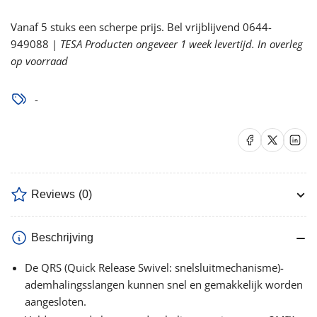
standaard
standaard
Vanaf 5 stuks een scherpe prijs. Bel vrijblijvend 0644-
95cm
95cm
949088 |
verlagen
TESA Producten ongeveer 1 week levertijd. In overleg
verhogen
op voorraad
-
Delen op Facebook
Delen op X
Delen op 
Reviews
(0)
Beschrijving
De QRS (Quick Release Swivel: snelsluitmechanisme)-
ademhalingsslangen kunnen snel en gemakkelijk worden
aangesloten.