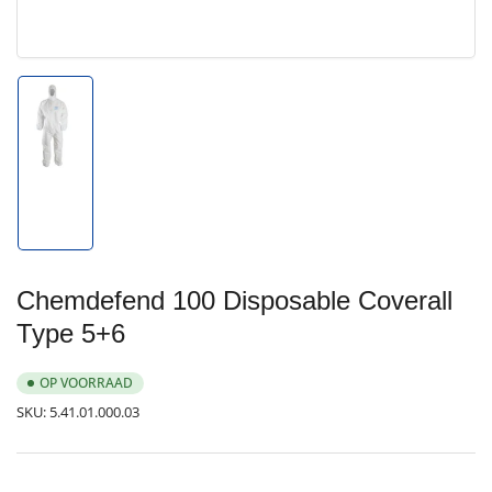
Afbeelding
1
in
galerijweergave
laden
Chemdefend 100 Disposable Coverall
Type 5+6
OP VOORRAAD
SKU:
5.41.01.000.03