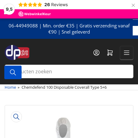
×
Meteen
26
Reviews
9,5
naar
de
content
06-44949088 | Min. order €35 | Gratis verzending vanaf
€90 | Snel geleverd
Mini-winkelwagen openen
Producten
zoeken
Home
»
Chemdefend 100 Disposable Coverall Type 5+6
Meteen
naar
de
productinformatie