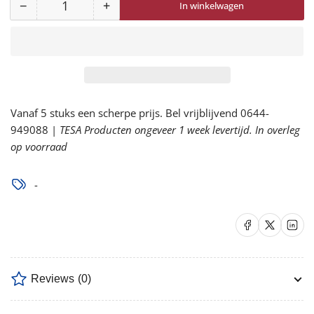
−
+
In winkelwagen
Aantal
Aantal
Aantal
voor
voor
Chemdefend
Chemdefend
100
100
Disposable
Disposable
Coverall
Coverall
Vanaf 5 stuks een scherpe prijs. Bel vrijblijvend 0644-
Type
Type
949088 |
5+6
TESA Producten ongeveer 1 week levertijd. In overleg
5+6
op voorraad
verlagen
verhogen
-
Delen op Facebook
Delen op X
Delen op 
Reviews
(0)