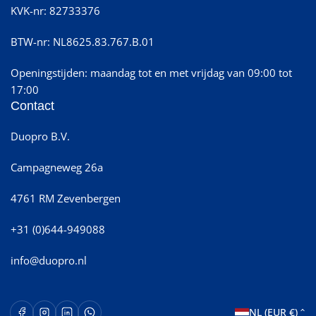
KVK-nr: 82733376
BTW-nr: NL8625.83.767.B.01
Openingstijden: maandag tot en met vrijdag van 09:00 tot
17:00
Contact
Duopro B.V.
Campagneweg 26a
4761 RM Zevenbergen
+31 (0)644-949088
info@duopro.nl
L
Facebook
Instagram
LinkedIn
WhatsApp Opent in een nieuw venster.
NL (EUR €)