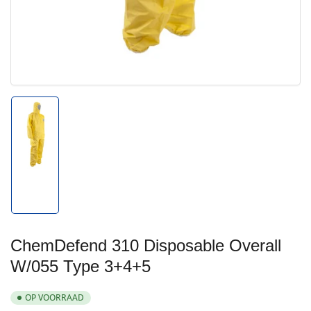
Afbeelding
1
in
galerijweergave
laden
ChemDefend 310 Disposable Overall
W/055 Type 3+4+5
OP VOORRAAD