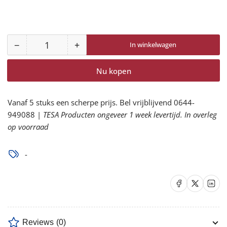
−
+
In winkelwagen
Aantal
Aantal
Aantal
voor
voor
Nu kopen
ChemDefend
ChemDefend
310
310
Disposable
Disposable
Vanaf 5 stuks een scherpe prijs. Bel vrijblijvend 0644-
Overall
Overall
949088 |
TESA Producten ongeveer 1 week levertijd. In overleg
W/055
W/055
op voorraad
Type
Type
3+4+5
3+4+5
-
verlagen
verhogen
Delen op Facebook
Delen op X
Delen op 
Reviews
(0)