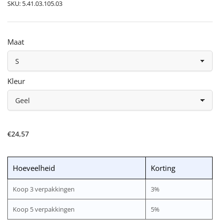
SKU:
5.41.03.105.03
Maat
Kleur
Normale
€24,57
prijs
Hoeveelheid
Korting
Koop 3 verpakkingen
3%
Koop 5 verpakkingen
5%