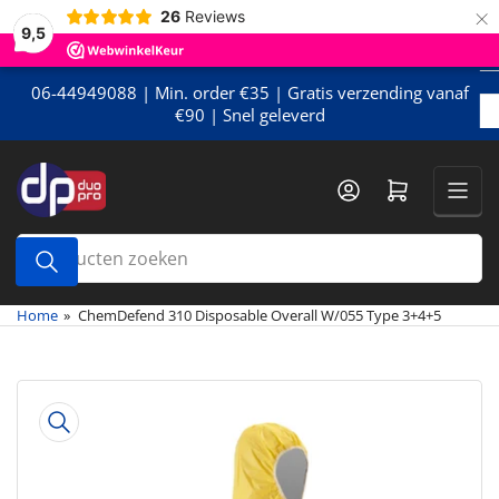
×
Meteen
26
Reviews
9,5
naar
de
content
06-44949088 | Min. order €35 | Gratis verzending vanaf
€90 | Snel geleverd
Mini-winkelwagen openen
Producten
zoeken
Home
»
ChemDefend 310 Disposable Overall W/055 Type 3+4+5
Meteen
naar
de
productinformatie