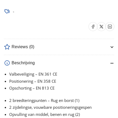
-
Delen op Facebook
Delen op X
Delen op 
Reviews
(0)
Beschrijving
Valbeveiliging – EN 361 CE
Positionering – EN 358 CE
Opschorting – EN 813 CE
2 breedteringpunten – Rug en borst (1)
2 zijdelingse, vouwbare positioneringsgespen
Opvulling van middel, benen en rug (2)