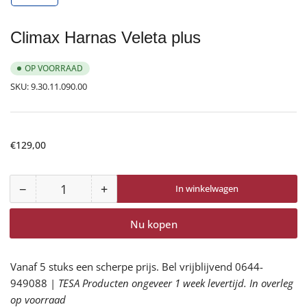
galerijweergave
laden
Climax Harnas Veleta plus
OP VOORRAAD
SKU:
9.30.11.090.00
Normale
€129,00
prijs
−
+
In winkelwagen
Aantal
Aantal
Aantal
voor
voor
Nu kopen
Climax
Climax
Harnas
Harnas
Veleta
Veleta
Vanaf 5 stuks een scherpe prijs. Bel vrijblijvend 0644-
plus
plus
949088 |
TESA Producten ongeveer 1 week levertijd. In overleg
verlagen
verhogen
op voorraad