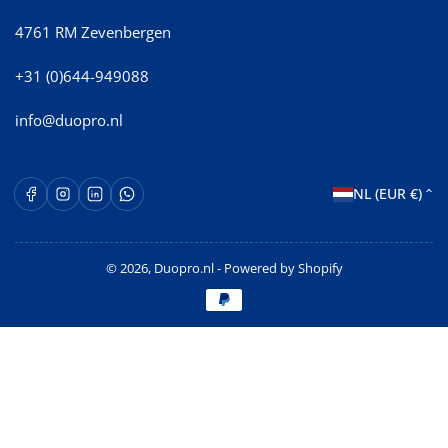
4761 RM Zevenbergen
+31 (0)644-949088
info@duopro.nl
L
Facebook
Instagram
LinkedIn
WhatsApp Opent in een nieuw venster.
NL (EUR €)
a
n
© 2026,
Duopro.nl
- Powered by Shopify
d
Betaalmethoden
/
r
e
g
i