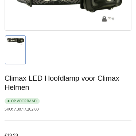
Media
1
openen
in
modal
Afbeelding
1
in
galerijweergave
laden
Climax LED Hoofdlamp voor Climax
Helmen
OP VOORRAAD
SKU:
7.30.17.202.00
Normale
€19,99