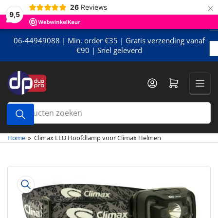
×
Meteen
26
Reviews
9,5
naar
de
content
06-44949088 | Min. order €35 | Gratis verzending vanaf
€90 | Snel geleverd
Mini-winkelwagen openen
Producten
zoeken
Home
»
Climax LED Hoofdlamp voor Climax Helmen
Meteen
naar
de
productinformatie