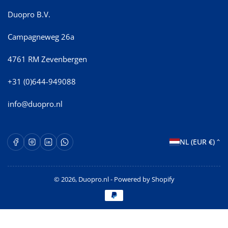
Duopro B.V.
Campagneweg 26a
4761 RM Zevenbergen
+31 (0)644-949088
info@duopro.nl
L
Facebook
Instagram
LinkedIn
WhatsApp Opent in een nieuw venster.
NL (EUR €)
a
n
© 2026,
Duopro.nl
- Powered by Shopify
d
Betaalmethoden
/
r