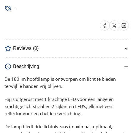
verlagen
verhogen
-
Delen op Facebook
Delen op X
Delen op 
Reviews
(0)
Beschrijving
De 180 lm hoofdlamp is ontworpen om licht te bieden
terwijl je handen vrij blijven.
Hij is uitgerust met 1 krachtige LED voor een lange en
krachtige lichtstraal en 2 zijkanten LED's, elk met een
reflector voor een heldere verlichting.
De lamp biedt drie lichtniveaus (maximaal, optimaal,