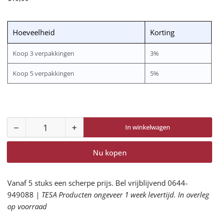
prijs
Hoeveelheid
Korting
Koop 3 verpakkingen
3%
Koop 5 verpakkingen
5%
−
+
In winkelwagen
Aantal
Aantal
Aantal
voor
voor
Nu kopen
Climax
Climax
LED
LED
Hoofdlamp
Hoofdlamp
Vanaf 5 stuks een scherpe prijs. Bel vrijblijvend 0644-
voor
voor
949088 |
TESA Producten ongeveer 1 week levertijd. In overleg
Climax
Climax
op voorraad
Helmen
Helmen