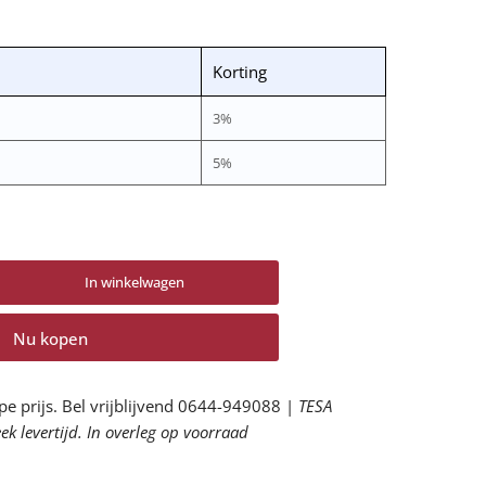
Korting
3%
5%
In winkelwagen
tal
or
Nu kopen
-
LA
der
reedschaphouder
pe prijs. Bel vrijblijvend 0644-949088 |
TESA
00105
k levertijd. In overleg op voorraad
rhogen