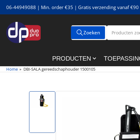
Meteen
06-44949088 | Min. order €35 | Gratis verzending vanaf €90 
naar
de
content
Producten
Zoeken
Alle tags
zoeken
PRODUCTEN
TOEPASSIN
Home
»
DBI-SALA gereedschaphouder 1500105
Meteen
naar
de
Afbeelding
productinformatie
1
in
galerijweergave
laden