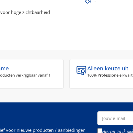
-
 voor hoge zichtbaarheid
ame
Alleen keuze uit
roducten verkrijgbaar vanaf 1
100% Professionele kwalit
Jouw
e-
mail
rief voor nieuwe producten / aanbiedingen
Hierbij ga ik a