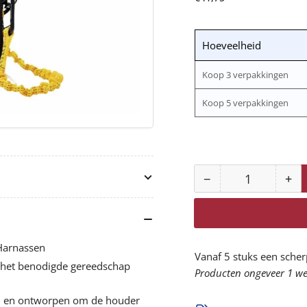
prijs
Hoeveelheid
Koop 3 verpakkingen
Koop 5 verpakkingen
−
+
Aantal
Aantal
Aan
voor
vo
DBI-
DBI
SALA
SA
Harnassen
gereedschaphou
ge
Vanaf 5 stuks een scher
 het benodigde gereedschap
1500105
15
Producten ongeveer 1 wee
verlagen
ve
rd en ontworpen om de houder