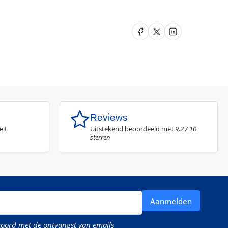
Delen op Facebook
Delen op X
Delen op LinkedIn
Reviews
eit
Uitstekend beoordeeld met
9,2 / 10
sterren
Aanmelden
kkoord met de ontvangst van emails