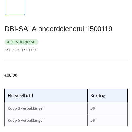
1
in
galerijweergave
laden
DBI-SALA onderdelenetui 1500119
OP VOORRAAD
SKU:
9.20.15.011.90
Normale
€88,90
prijs
Hoeveelheid
Korting
Koop 3 verpakkingen
3%
Koop 5 verpakkingen
5%