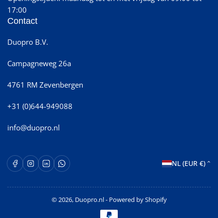
17:00
Contact
Duopro B.V.
Campagneweg 26a
4761 RM Zevenbergen
+31 (0)644-949088
info@duopro.nl
L
Facebook
Instagram
LinkedIn
WhatsApp Opent in een nieuw venster.
NL (EUR €)
a
n
© 2026,
Duopro.nl
- Powered by Shopify
d
Betaalmethoden