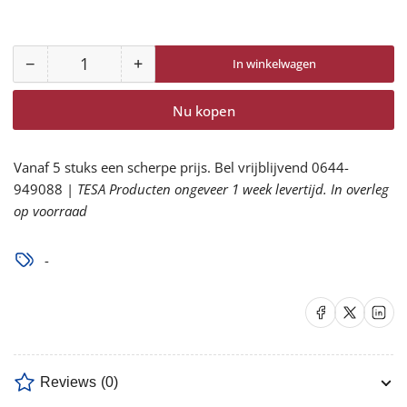
−
+
In winkelwagen
Aantal
Aantal
Aantal
voor
voor
Nu kopen
DBI-
DBI-
SALA
SALA
onderdelenetui
onderdelenetui
Vanaf 5 stuks een scherpe prijs. Bel vrijblijvend 0644-
1500119
1500119
949088 |
TESA Producten ongeveer 1 week levertijd. In overleg
verlagen
verhogen
op voorraad
-
Delen op Facebook
Delen op X
Delen op 
Reviews
(0)