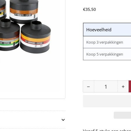
Normale
€35,50
prijs
Hoeveelheid
Koop 3 verpakkingen
Koop 5 verpakkingen
−
+
Aantal
Aantal
Aan
voor
vo
DT-
DT
4046E
40
filter
filt
CF32
CF