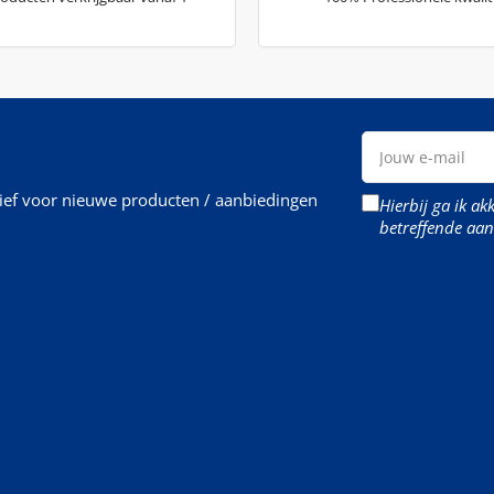
Jouw
e-
mail
rief voor nieuwe producten / aanbiedingen
Hierbij ga ik a
betreffende aan