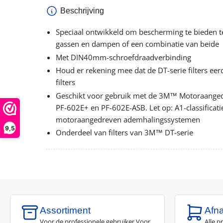
Beschrijving
Speciaal ontwikkeld om bescherming te bieden t
gassen en dampen of een combinatie van beide
Met DIN40mm-schroefdraadverbinding
Houd er rekening mee dat de DT-serie filters ee
filters
Geschikt voor gebruik met de 3M™ Motoraange
PF-602E+ en PF-602E-ASB. Let op: A1-classificati
motoraangedreven ademhalingssystemen
9,5
Onderdeel van filters van 3M™ DT-serie
Assortiment
Afn
Voor de professionele gebruiker Voor
Alle p