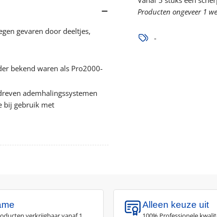
Vanaf 5 stuks een scher
A2B2E2K2HgP3
A2
Producten ongeveer 1 wee
R
R
D
D
egen gevaren door deeltjes,
verlagen
ve
-
rder bekend waren als Pro2000-
dreven ademhalingssystemen
e bij gebruik met
ame
Alleen keuze uit
roducten verkrijgbaar vanaf 1
100% Professionele kwalit