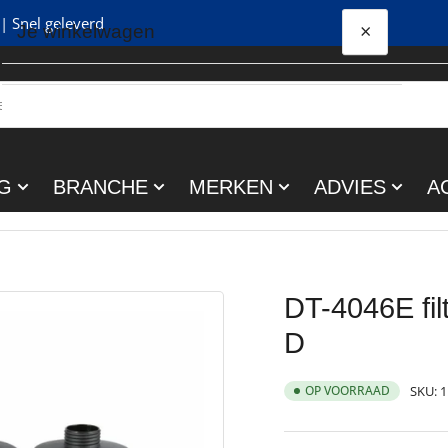
| Snel geleverd
×
Je winkelwagen
Snel
bekijken
Je winkelwagen is leeg
G
BRANCHE
MERKEN
ADVIES
A
DT-4046E fi
D
OP VOORRAAD
SKU:
1