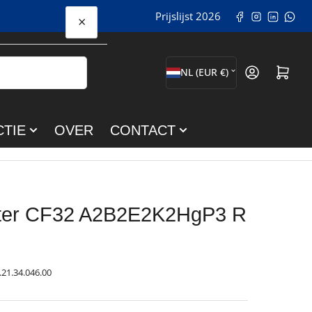
Facebook
Instagram
LinkedI
WhatsApp Opent in een
Prijslijst 2026
×
L
Mini-winkelwagen op
NL (EUR €)
a
n
CTIE
OVER
CONTACT
d
/
r
e
lter CF32 A2B2E2K2HgP3 R
g
i
.21.34.046.00
o