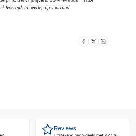
pe prijs. Bel vrijblijvend 0644-949088 |
B2E2K2HgP3
TESA
k levertijd. In overleg op voorraad
rhogen
Delen op Facebook
Delen op X
Delen op LinkedIn
Reviews
eit
Uitstekend beoordeeld met
9,2 / 10