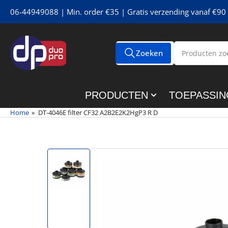
Meteen
06-44949088 | Min. order €35 | Gratis verzending vanaf €90 
naar
de
content
Producten
Zoeken
Alle tags
zoeken
PRODUCTEN
TOEPASSIN
Home
»
DT-4046E filter CF32 A2B2E2K2HgP3 R D
Meteen
naar
de
productinformatie
Afbeelding
1
in
galerijweergave