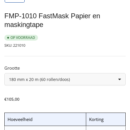
galerijweergave
laden
FMP-1010 FastMask Papier en
maskingtape
OP VOORRAAD
SKU:
221010
Grootte
Normale
€105,00
prijs
Hoeveelheid
Korting