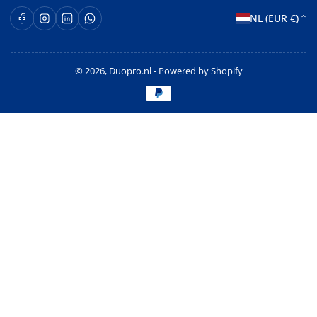
L
Facebook
Instagram
LinkedIn
WhatsApp Opent in een nieuw venster.
NL (EUR €)
a
n
© 2026,
Duopro.nl
- Powered by Shopify
d
Betaalmethoden
/
r
e
g
i
o