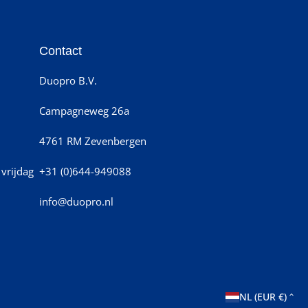
Contact
Duopro B.V.
Campagneweg 26a
4761 RM Zevenbergen
vrijdag
+31 (0)644-949088
info@duopro.nl
L
NL (EUR €)