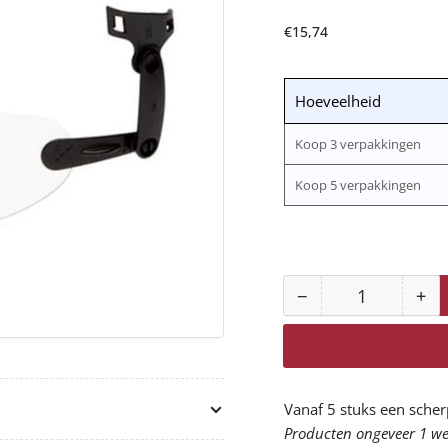
Normale
€15,74
prijs
Hoeveelheid
Koop 3 verpakkingen
Koop 5 verpakkingen
−
+
Aantal
Aantal
Aan
voor
vo
Geïntegreerde
Geï
veiligheidsbril,
vei
helder,
hel
Vanaf 5 stuks een scher
V9C
V9
Producten ongeveer 1 wee