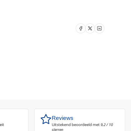
rhogen
Delen op Facebook
Delen op X
Delen op LinkedIn
Reviews
eit
Uitstekend beoordeeld met
9,2 / 10
sterren