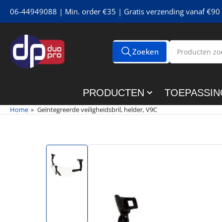
Meteen
06-44949088 | Min. order €35 | Gratis verzending vanaf €90 
naar
de
content
Producten
Zoeken
Alle tags
zoeken
PRODUCTEN
TOEPASSIN
Home
»
Geïntegreerde veiligheidsbril, helder, V9C
Meteen
naar
de
productinformatie
Afbeelding
1
in
galerijweergave