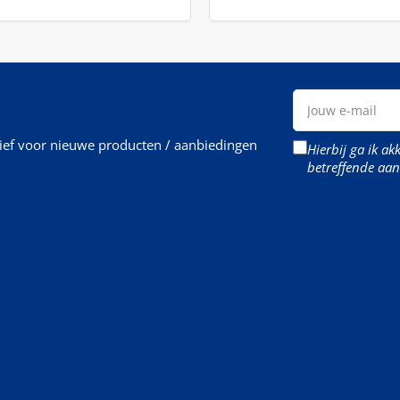
Jouw
e-
mail
rief voor nieuwe producten / aanbiedingen
Hierbij ga ik a
betreffende aan