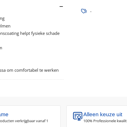
verlagen
ve
-
ing
elmen
nscoating helpt fysieke schade
rm
ssa om comfortabel te werken
ame
Alleen keuze uit
roducten verkrijgbaar vanaf 1
100% Professionele kwalit