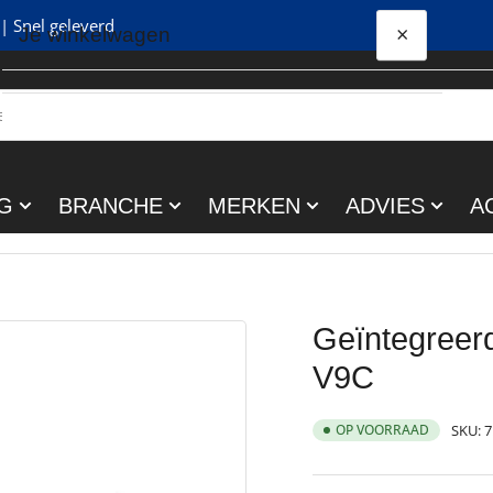
| Snel geleverd
×
Je winkelwagen
Snel
bekijken
Je winkelwagen is leeg
G
BRANCHE
MERKEN
ADVIES
A
Geïntegreerde
V9C
OP VOORRAAD
SKU:
7