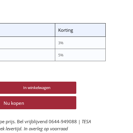
Korting
3%
5%
In winkelwagen
tal
or
Nu kopen
ntegreerde
ligheidsbril,
der,
pe prijs. Bel vrijblijvend 0644-949088 |
TESA
C
k levertijd. In overleg op voorraad