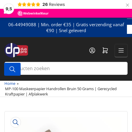
×
Meteen
26
Reviews
9,5
naar
de
content
06-44949088 | Min. order €35 | Gratis verzending vanaf
€90 | Snel geleverd
Mini-winkelwagen openen
Producten
zoeken
Home
»
MP-100 Maskeerpapier Handrollen Bruin 50 Grams | Gerecycled
Kraftpapier | Afplakwerk
Meteen
naar
de