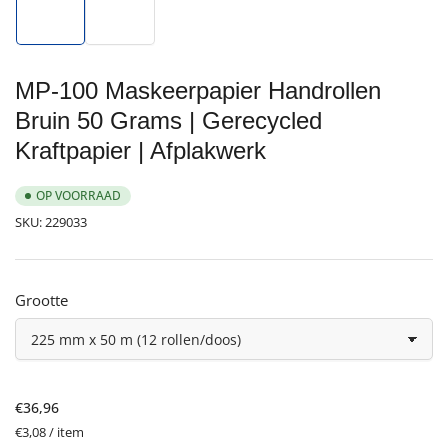
1
2
in
in
galerijweergave
galerijweergave
laden
laden
MP-100 Maskeerpapier Handrollen
Bruin 50 Grams | Gerecycled
Kraftpapier | Afplakwerk
OP VOORRAAD
SKU:
229033
Grootte
Normale
€36,96
prijs
Prijs
per
€3,08
/
item