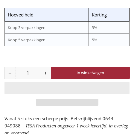
per
verpakking
Hoeveelheid
Korting
Koop 3 verpakkingen
3%
Koop 5 verpakkingen
5%
−
+
In winkelwagen
Aantal
Aantal
Aantal
voor
voor
MP-
MP-
100
100
Maskeerpapier
Maskeerpapier
Handrollen
Handrollen
Vanaf 5 stuks een scherpe prijs. Bel vrijblijvend 0644-
Bruin
Bruin
949088 |
50
TESA Producten ongeveer 1 week levertijd. In overleg
50
op voorraad
Grams
Grams