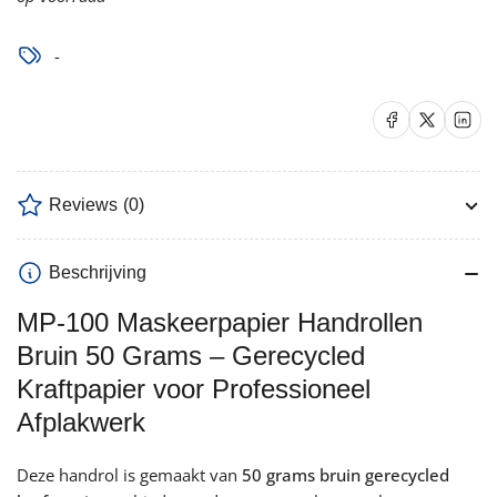
|
|
Gerecycled
Gerecycled
-
Kraftpapier
Kraftpapier
|
|
Delen op Facebook
Delen op X
Delen op 
Afplakwerk
Afplakwerk
verlagen
verhogen
Reviews
(0)
Beschrijving
MP-100 Maskeerpapier Handrollen
Bruin 50 Grams – Gerecycled
Kraftpapier voor Professioneel
Afplakwerk
Deze handrol is gemaakt van
50 grams bruin gerecycled