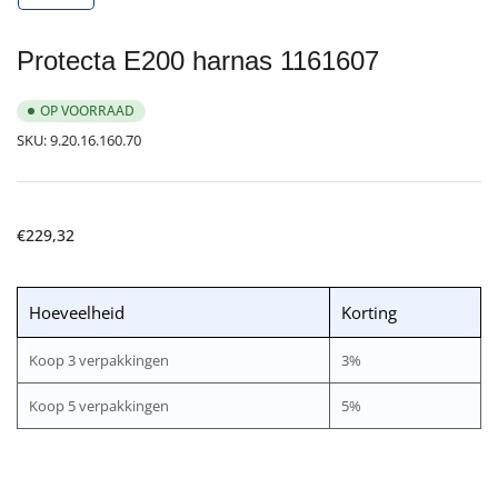
galerijweergave
laden
Protecta E200 harnas 1161607
OP VOORRAAD
SKU:
9.20.16.160.70
Normale
€229,32
prijs
Hoeveelheid
Korting
Koop 3 verpakkingen
3%
Koop 5 verpakkingen
5%