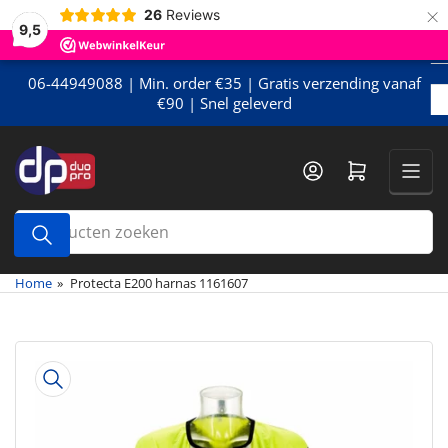
×
Meteen
26
Reviews
9,5
naar
de
content
06-44949088 | Min. order €35 | Gratis verzending vanaf
€90 | Snel geleverd
Mini-winkelwagen openen
Producten
zoeken
Home
»
Protecta E200 harnas 1161607
Meteen
naar
de
productinformatie