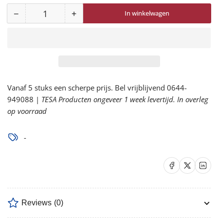
−
+
In winkelwagen
Aantal
Aantal
Aantal
voor
voor
Protecta
Protecta
E200
E200
harnas
harnas
1161607
1161607
Vanaf 5 stuks een scherpe prijs. Bel vrijblijvend 0644-
verlagen
verhogen
949088 |
TESA Producten ongeveer 1 week levertijd. In overleg
op voorraad
-
Delen op Facebook
Delen op X
Delen op 
Reviews
(0)