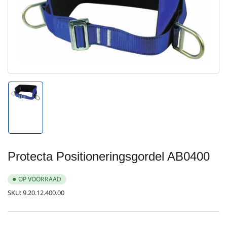
Media
1
openen
in
modal
Afbeelding
1
in
galerijweergave
laden
Protecta Positioneringsgordel AB0400
OP VOORRAAD
SKU:
9.20.12.400.00