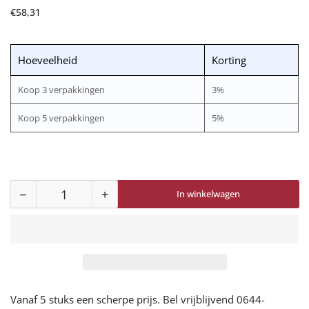
Normale
€58,31
prijs
Hoeveelheid
Korting
Koop 3 verpakkingen
3%
Koop 5 verpakkingen
5%
−
+
In winkelwagen
Aantal
Aantal
Aantal
voor
voor
Protecta
Protecta
Positioneringsgordel
Positioneringsgordel
AB0400
AB0400
verlagen
verhogen
Vanaf 5 stuks een scherpe prijs. Bel vrijblijvend 0644-