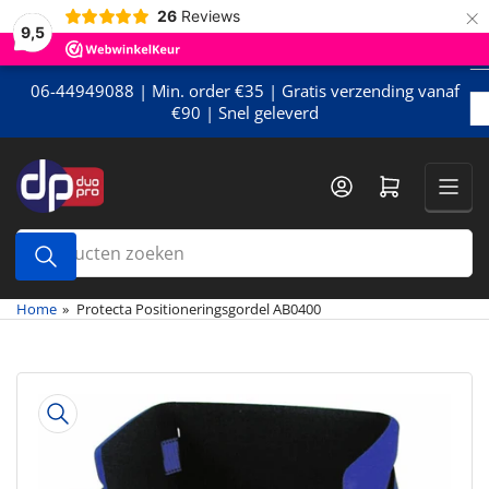
×
Meteen
26
Reviews
9,5
naar
de
content
06-44949088 | Min. order €35 | Gratis verzending vanaf
€90 | Snel geleverd
Mini-winkelwagen openen
Producten
zoeken
Home
»
Protecta Positioneringsgordel AB0400
Meteen
naar
de
productinformatie