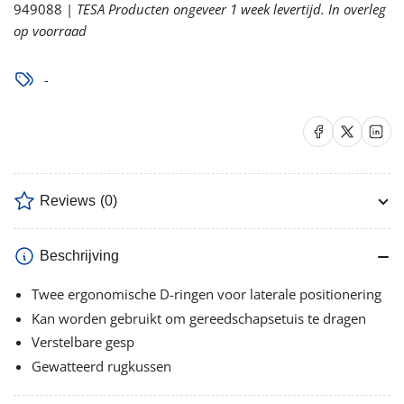
949088 |
TESA Producten ongeveer 1 week levertijd. In overleg
op voorraad
-
Delen op Facebook
Delen op X
Delen op 
Reviews
(0)
Beschrijving
Twee ergonomische D-ringen voor laterale positionering
Kan worden gebruikt om gereedschapsetuis te dragen
Verstelbare gesp
Gewatteerd rugkussen