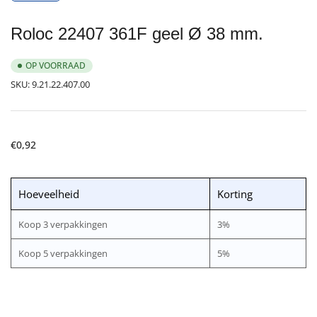
laden
Roloc 22407 361F geel Ø 38 mm.
OP VOORRAAD
SKU:
9.21.22.407.00
Normale
€0,92
prijs
Hoeveelheid
Korting
Koop 3 verpakkingen
3%
Koop 5 verpakkingen
5%