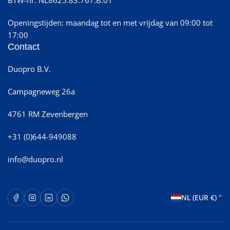
BTW-nr: NL8625.83.767.B.01
Openingstijden: maandag tot en met vrijdag van 09:00 tot
17:00
Contact
Duopro B.V.
Campagneweg 26a
4761 RM Zevenbergen
+31 (0)644-949088
info@duopro.nl
L
Facebook
Instagram
LinkedIn
WhatsApp Opent in een nieuw venster.
NL (EUR €)
a
n