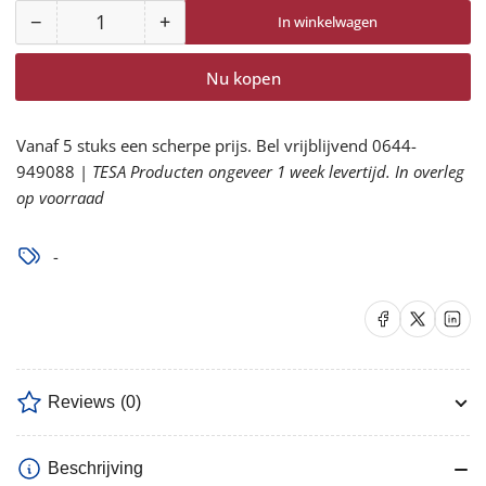
−
+
In winkelwagen
Aantal
Aantal
Aantal
voor
voor
Nu kopen
Roloc
Roloc
22407
22407
361F
361F
Vanaf 5 stuks een scherpe prijs. Bel vrijblijvend 0644-
geel
geel
949088 |
TESA Producten ongeveer 1 week levertijd. In overleg
Ø
Ø
op voorraad
38
38
mm.
mm.
-
verlagen
verhogen
Delen op Facebook
Delen op X
Delen op 
Reviews
(0)
Beschrijving