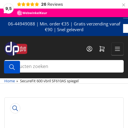
×
Meteen
26
Reviews
9,5
naar
de
content
06-44949088 | Min. order €35 | Gratis verzending vanaf
€90 | Snel geleverd
Mini-winkelwagen openen
Producten
zoeken
Home
»
SecureFit 600 vbril SF610AS spiegel
Meteen
naar
de
productinformatie