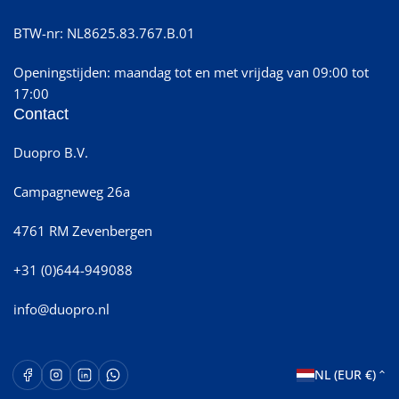
BTW-nr: NL8625.83.767.B.01
Openingstijden: maandag tot en met vrijdag van 09:00 tot
17:00
Contact
Duopro B.V.
Campagneweg 26a
4761 RM Zevenbergen
+31 (0)644-949088
info@duopro.nl
L
Facebook
Instagram
LinkedIn
WhatsApp Opent in een nieuw venster.
NL (EUR €)
a