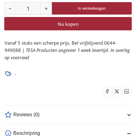
−
+
In winkelwagen
Aantal
Aantal
Aantal
voor
voor
Nu kopen
SecureFit
SecureFit
600
600
vbril
vbril
Vanaf 5 stuks een scherpe prijs. Bel vrijblijvend 0644-
SF610AS
SF610AS
949088 |
TESA Producten ongeveer 1 week levertijd. In overleg
spiegel
spiegel
op voorraad
verlagen
verhogen
-
Delen op Facebook
Delen op X
Delen op 
Reviews
(0)
Beschrijving