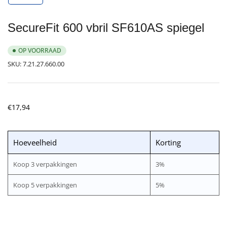
galerijweergave
laden
SecureFit 600 vbril SF610AS spiegel
OP VOORRAAD
SKU:
7.21.27.660.00
Normale
€17,94
prijs
Hoeveelheid
Korting
Koop 3 verpakkingen
3%
Koop 5 verpakkingen
5%