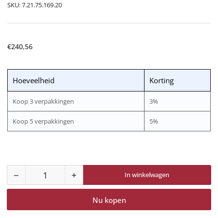
SKU:
7.21.75.169.20
Normale
€240,56
prijs
Hoeveelheid
Korting
Koop 3 verpakkingen
3%
Koop 5 verpakkingen
5%
−
+
In winkelwagen
Aantal
Aantal
Aantal
voor
voor
Nu kopen
SPEEDGLAS
SPEEDGLAS
169200
169200