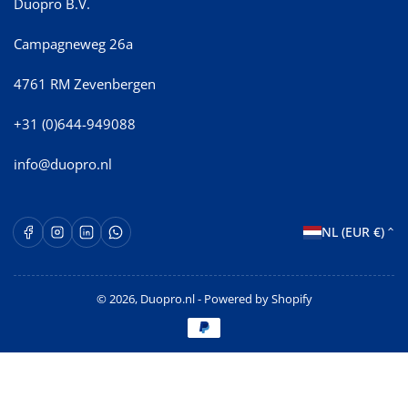
Duopro B.V.
Campagneweg 26a
4761 RM Zevenbergen
+31 (0)644-949088
info@duopro.nl
L
Facebook
Instagram
LinkedIn
WhatsApp Opent in een nieuw venster.
NL (EUR €)
a
n
© 2026,
Duopro.nl
- Powered by Shopify
d
Betaalmethoden
/
r
e