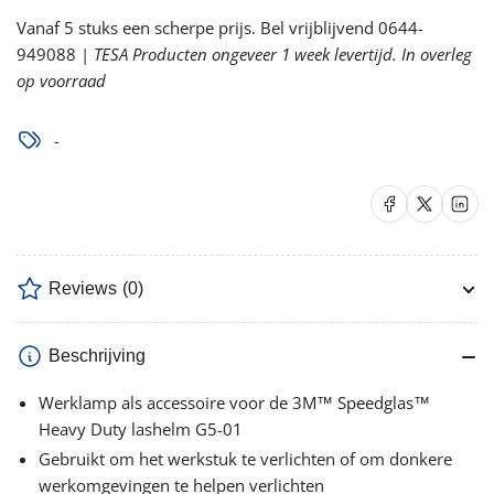
LASHELMWERKLAMPKIT
LASHELMWERKLAMPKIT
Vanaf 5 stuks een scherpe prijs. Bel vrijblijvend 0644-
verlagen
verhogen
949088 |
TESA Producten ongeveer 1 week levertijd. In overleg
op voorraad
-
Delen op Facebook
Delen op X
Delen op 
Reviews
(0)
Beschrijving
Werklamp als accessoire voor de 3M™ Speedglas™
Heavy Duty lashelm G5-01
Gebruikt om het werkstuk te verlichten of om donkere
werkomgevingen te helpen verlichten