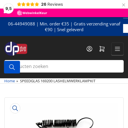
×
Meteen
26
Reviews
9,5
naar
de
content
06-44949088 | Min. order €35 | Gratis verzending vanaf
€90 | Snel geleverd
Mini-winkelwagen openen
Producten
zoeken
Home
»
SPEEDGLAS 169200 LASHELMWERKLAMPKIT
Meteen
naar
de
productinformatie