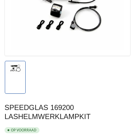
Media
1
openen
in
modal
Afbeelding
1
in
galerijweergave
laden
SPEEDGLAS 169200
LASHELMWERKLAMPKIT
OP VOORRAAD