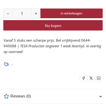
−
+
In winkelwagen
Aantal
Aantal
Aantal
voor
voor
Nu kopen
Speedglas
Speedglas
9100
9100
Laskap
Laskap
Vanaf 5 stuks een scherpe prijs. Bel vrijblijvend 0644-
SW
SW
949088 |
TESA Producten ongeveer 1 week levertijd. In overleg
XXi
XXi
op voorraad
501826
501826
verlagen
verhogen
-
Delen op Facebook
Delen op X
Delen op 
Reviews
(0)