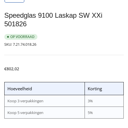
galerijweergave
laden
Speedglas 9100 Laskap SW XXi
501826
OP VOORRAAD
SKU:
7.21.74.018.26
Normale
€802,02
prijs
Hoeveelheid
Korting
Koop 3 verpakkingen
3%
Koop 5 verpakkingen
5%