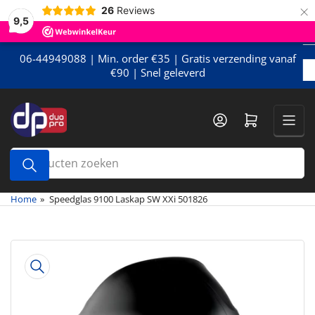
×
Meteen
26
Reviews
9,5
naar
de
content
06-44949088 | Min. order €35 | Gratis verzending vanaf
€90 | Snel geleverd
Mini-winkelwagen openen
Producten
zoeken
Home
»
Speedglas 9100 Laskap SW XXi 501826
Meteen
naar
de
productinformatie