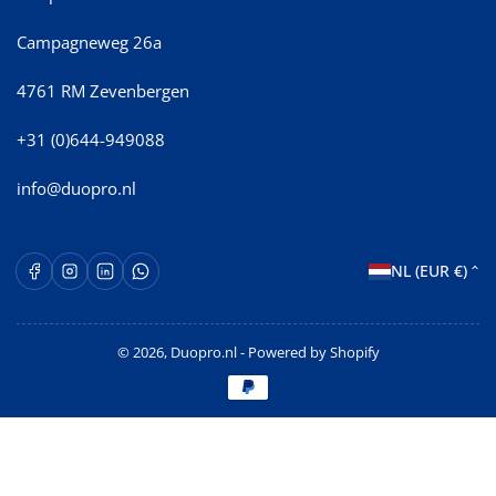
Campagneweg 26a
4761 RM Zevenbergen
+31 (0)644-949088
info@duopro.nl
L
Facebook
Instagram
LinkedIn
WhatsApp Opent in een nieuw venster.
NL (EUR €)
a
n
© 2026,
Duopro.nl
- Powered by Shopify
d
Betaalmethoden
/
r
e