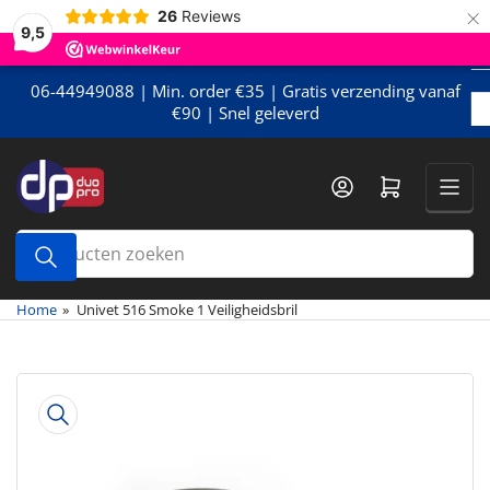
×
Meteen
26
Reviews
9,5
naar
de
content
06-44949088 | Min. order €35 | Gratis verzending vanaf
€90 | Snel geleverd
Mini-winkelwagen openen
Producten
zoeken
Home
»
Univet 516 Smoke 1 Veiligheidsbril
Meteen
naar
de
productinformatie