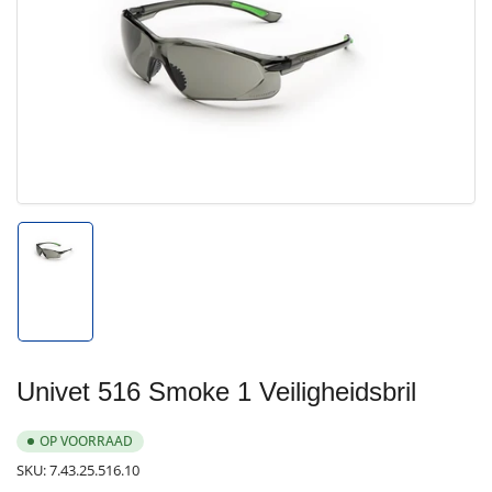
Media
1
openen
in
modal
Afbeelding
1
in
galerijweergave
laden
Univet 516 Smoke 1 Veiligheidsbril
OP VOORRAAD
SKU:
7.43.25.516.10