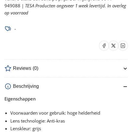
1
1
949088 |
TESA Producten ongeveer 1 week levertijd. In overleg
Veiligheidsbril
Veiligheidsbril
op voorraad
verlagen
verhogen
-
Delen op Facebook
Delen op X
Delen op 
Reviews
(0)
Beschrijving
Eigenschappen
Voorwaarden voor gebruik: hoge helderheid
Lens technologie: Anti-kras
Lenskleur: grijs