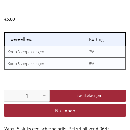
Normale
€5,80
prijs
Hoeveelheid
Korting
Koop 3 verpakkingen
3%
Koop 5 verpakkingen
5%
−
+
In winkelwagen
Aantal
Aantal
Aantal
voor
voor
Nu kopen
Univet
Univet
516
516
Smoke
Smoke
Vanaf 5 stuks een scherpe prijs. Bel vrijblijvend 0644-