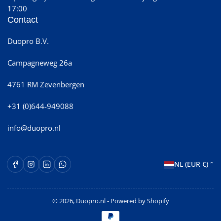
17:00
Contact
Duopro B.V.
Campagneweg 26a
4761 RM Zevenbergen
+31 (0)644-949088
info@duopro.nl
L
Facebook
Instagram
LinkedIn
WhatsApp Opent in een nieuw venster.
NL (EUR €)
a
n
© 2026,
Duopro.nl
- Powered by Shopify
d
Betaalmethoden