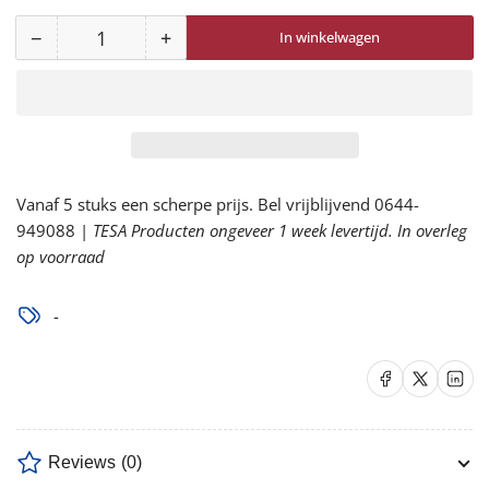
−
+
In winkelwagen
Aantal
Aantal
Aantal
voor
voor
Univet
Univet
571
571
Bril
Bril
Diamond
Diamond
Vanaf 5 stuks een scherpe prijs. Bel vrijblijvend 0644-
Lens
Lens
949088 |
PC/AS
TESA Producten ongeveer 1 week levertijd. In overleg
PC/AS
op voorraad
+1,0
+1,0
verlagen
verhogen
-
Delen op Facebook
Delen op X
Delen op 
Reviews
(0)