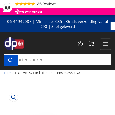
×
Meteen
26
Reviews
9,5
naar
de
content
06-44949088 | Min. order €35 | Gratis verzending vanaf
€90 | Snel geleverd
Mini-winkelwagen openen
Producten
zoeken
Home
»
Univet 571 Bril Diamond Lens PC/AS +1,0
Meteen
naar
de
productinformatie