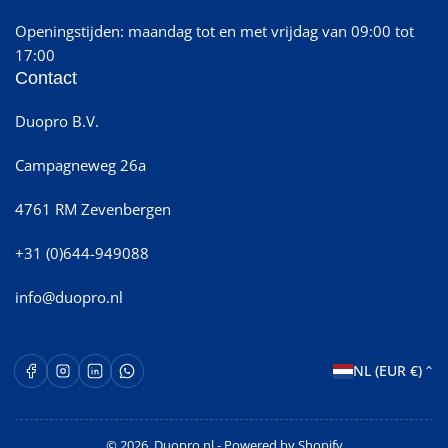
Openingstijden: maandag tot en met vrijdag van 09:00 tot
17:00
Contact
Duopro B.V.
Campagneweg 26a
4761 RM Zevenbergen
+31 (0)644-949088
info@duopro.nl
L
Facebook
Instagram
LinkedIn
WhatsApp Opent in een nieuw venster.
NL (EUR €)
a
n
© 2026,
Duopro.nl
- Powered by Shopify