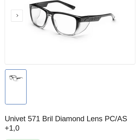
Vorige
Volgende
Media
afbeelding
afbeelding
1
openen
in
modal
Afbeelding
1
in
galerijweergave
laden
Univet 571 Bril Diamond Lens PC/AS
+1,0