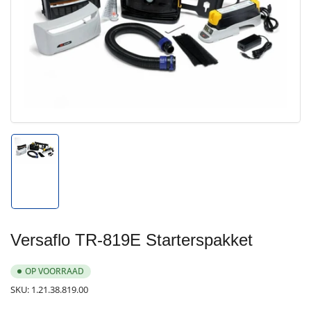
Media
1
openen
in
modal
Afbeelding
1
in
galerijweergave
laden
Versaflo TR-819E Starterspakket
OP VOORRAAD
SKU:
1.21.38.819.00