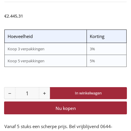
Normale
€2.445,31
prijs
Hoeveelheid
Korting
Koop 3 verpakkingen
3%
Koop 5 verpakkingen
5%
−
+
In winkelwagen
Aantal
Aantal
Aantal
voor
voor
Nu kopen
Versaflo
Versaflo
TR-
TR-
819E
819E
Vanaf 5 stuks een scherpe prijs. Bel vrijblijvend 0644-