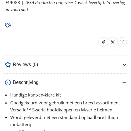
Starterspakket
Starterspakket
949088 |
TESA Producten ongeveer 1 week levertijd. In overleg
verlagen
verhogen
op voorraad
-
Delen op Facebook
Delen op X
Delen op 
Reviews
(0)
Beschrijving
Handige kant-en-klare kit
Goedgekeurd voor gebruik met een breed assortiment
Versaflo™ S-serie hoofdkappen en M-serie helmen
Wordt geleverd met een standaard oplaadbare lithium-
ionbatterij