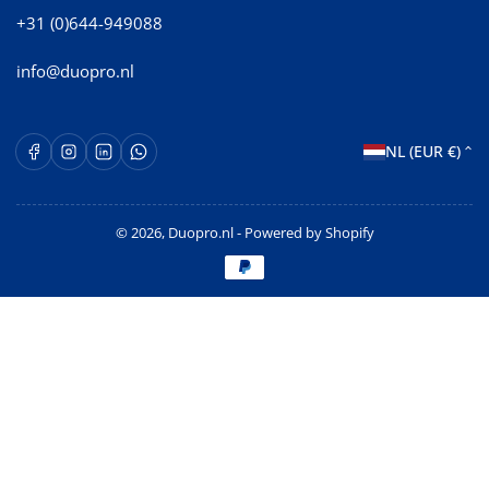
+31 (0)644-949088
info@duopro.nl
L
Facebook
Instagram
LinkedIn
WhatsApp Opent in een nieuw venster.
NL (EUR €)
a
n
© 2026,
Duopro.nl
- Powered by Shopify
d
Betaalmethoden
/
r
e
g
i
o